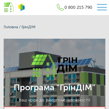
0 800 215 790
Фонд
Енергоефективності
Головна
/
ГрінДІМ
Програма "ГрінДІМ"
Ваш крок до енергонезалежності!