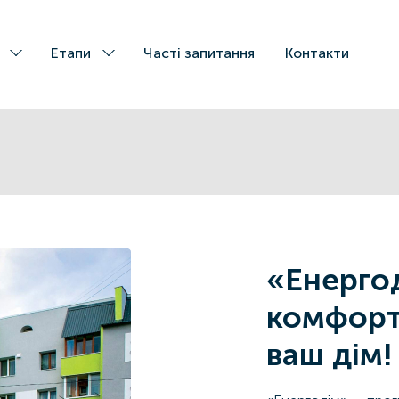
Етапи
Частi запитання
Контакти
«Енерго
комфорт
ваш дім!