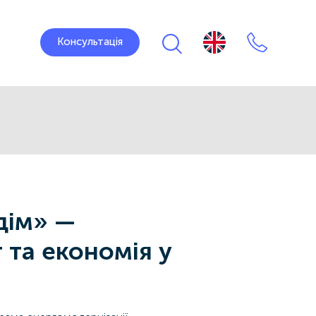
Консультація
дім» —
 та економія у