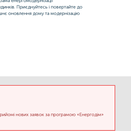
рама енергомодернізації
динків. Приєднуйтесь і повертайте до
ішнє оновлення дому та модернізацію
 прийомі нових заявок за програмою «Енергодім»