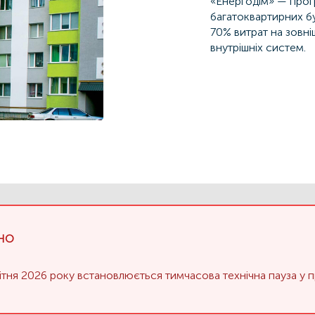
«Енергодім» — прог
б
агатоквартирних
бу
70% витрат на зовн
внутрішніх систем.
НО
вітня 2026 року встановлюється тимчасова технічна пауза у