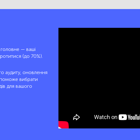
 головне — ваші
ротитися (до 70%).
го аудиту, оновлення
допоможе вибрати
ів для вашого