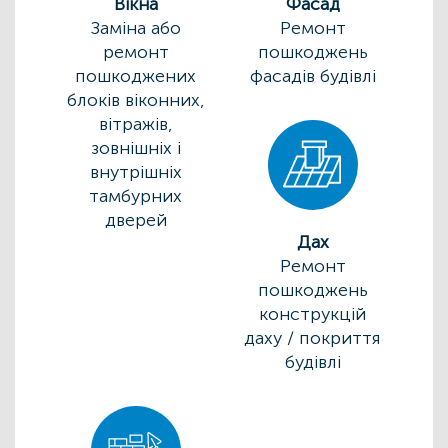
Вікна
Фасад
Заміна або
Ремонт
ремонт
пошкоджень
пошкоджених
фасадів будівлі
блоків віконних,
вітражів,
зовнішніх і
внутрішніх
тамбурних
дверей
Дах
Ремонт
пошкоджень
конструкцій
даху / покриття
будівлі