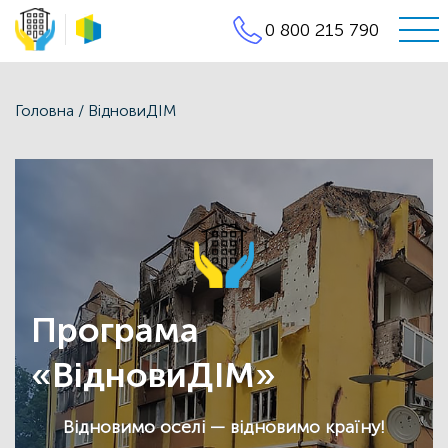
0 800 215 790
Фонд
Енергоефективності
Головна
/
ВiдновиДІМ
Програма
«ВідновиДІМ»
Відновимо оселі — відновимо країну!