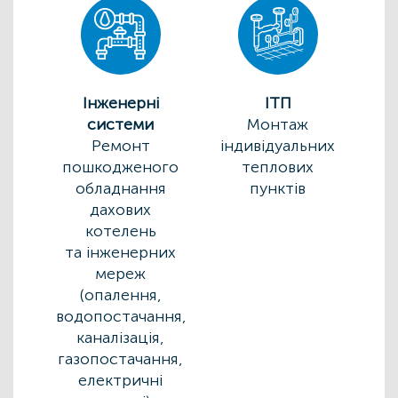
Інженерні
ІТП
системи
Монтаж
Ремонт
індивідуальних
пошкодженого
теплових
обладнання
пунктів
дахових
котелень
та інженерних
мереж
(опалення,
водопостачання,
каналізація,
газопостачання,
електричні