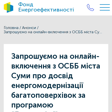
Фонд
Енергоефективності
Головна
/
Анонси
/
Запрошуємо на онлайн-включення з ОСББ міста Суми про досвід енергомодернізації багатоповерхівок за програмою “Енергодім”!
Запрошуємо на онлайн-
включення з ОСББ міста
Суми про досвід
енергомодернізації
багатоповерхівок за
програмою