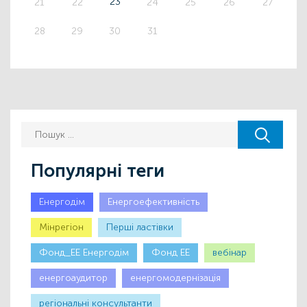
23
21
22
24
25
26
27
28
29
30
31
Популярні теги
Енергодім
Енергоефективність
Мінрегіон
Першi ластiвки
Фонд_ЕЕ Енергодім
Фонд ЕЕ
вебінар
енергоаудитор
енергомодернізація
регіональні консультанти