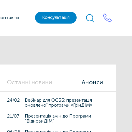
Контакти
Консультація
Останні новини
Анонси
24/02
Вебінар для ОСББ: презентація
оновленої програми «ГрінДІМ»
21/07
Презентація змін до Програми
“ВідновиДІМ”
06/08
Презентація змін до Програми