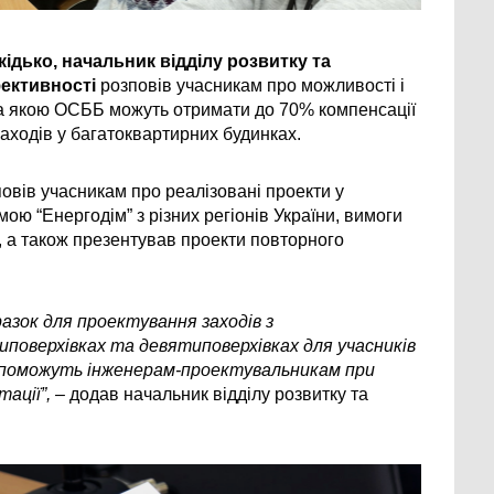
ідько, начальник відділу розвитку та 
ективності
 розповів учасникам про можливості і 
за якою ОСББ можуть отримати до 70% компенсації 
аходів у багатоквартирних будинках.
повів учасникам про реалізовані проекти у 
ою “Енергодім” з різних регіонів України, вимоги 
, а також презентував проекти повторного 
разок для проектування заходів з 
поверхівках та девятиповерхівках для учасників 
опоможуть інженерам-проектувальникам при 
ації”, – 
додав
начальник відділу розвитку та 