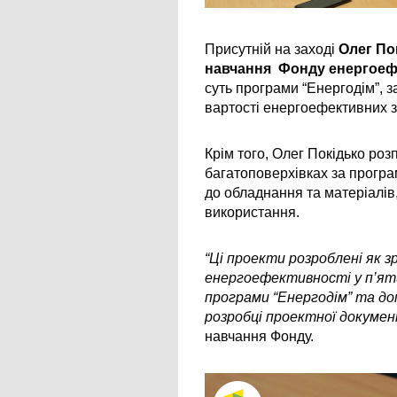
Присутній на заході 
Олег Пок
навчання  Фонду енергоеф
суть програми “Енергодім”, 
вартості енергоефективних з
Крім того, Олег Покідько роз
багатоповерхівках за програм
до обладнання та матеріалів
використання.
“Ці проекти розроблені як з
енергоефективності у п’яти
програми “Енергодім” та д
розробці проектної документ
навчання Фонду.