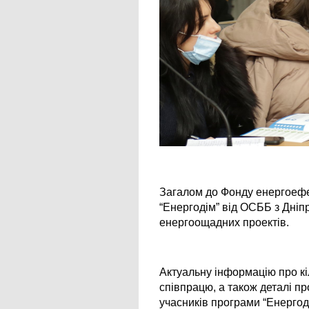
Загалом до Фонду енергоефек
“Енергодім” від ОСББ з Дніп
енергоощадних проектів.
Актуальну інформацію про кі
співпрацю, а також деталі п
учасників програми “Енергод