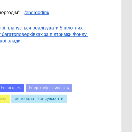
ергодім” – 
/energodim/
прі планується реалізувати 5 пілотних 
 багатоповерхівках за підтримки Фонду 
вої влади.
Енергодім
Енергоефективність
іон
регіональні консультанти