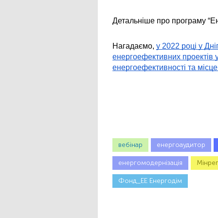
Детальніше про програму “Ен
Нагадаємо, 
у 2022 році у Дні
енергоефективних проектів у
енергоефективності та місце
вебінар
енергоаудитор
енергомодернізація
Мінрег
Фонд_ЕЕ Енергодім