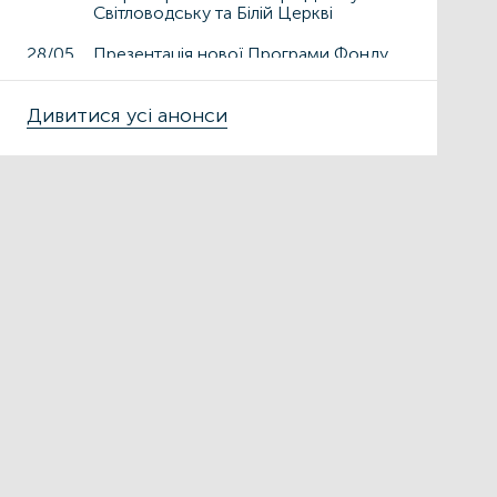
Світловодську та Білій Церкві
28/05
Презентація нової Програми Фонду
енергоефективності «ГрінДІМ» у
Дрогобичі та Львові
Дивитися усі анонси
15/05
Презентація нової Програми Фонду
енергоефективності «ГрінДІМ» у
місті Чортків
06/05
Фонд енергоефективності
презентує нову Програму «ГрінДІМ»
в регіонах
02/04
Запрошуємо на захід
«Енергоефективність як національна
ідея у сфері ЖКГ та бізнесу»
27/03
ЕНЕРГОДІМ
ФОНД_ЕЕ ЕНЕРГОДІМ
Фонд енергоефективності спільно з
Міжнародною фінансовою
корпорацією запускає онлайн-
школу для майбутніх проєктних