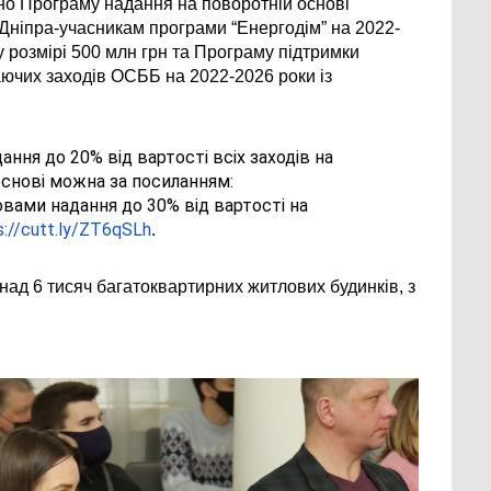
но Програму надання на поворотній основі 
Дніпра-учасникам програми “Енергодім” на 2022-
 розмірі 500 млн грн та Програму підтримки 
чих заходів ОСББ на 2022-2026 роки із 
ання до 20% від вартості всіх заходів на 
основі можна за посиланням:
мовами надання до 30% від вартості на 
s://cutt.ly/ZT6qSLh
.
онад 6 тисяч багатоквартирних житлових будинків, з 