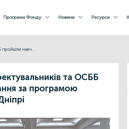
Програми Фонду
Новини
Ресурси
Більше 130 проектувальників та ОСББ пройшли навчання за програмою “Енергодім” у Дніпрі
оектувальників та ОСББ
ання за програмою
Дніпрі