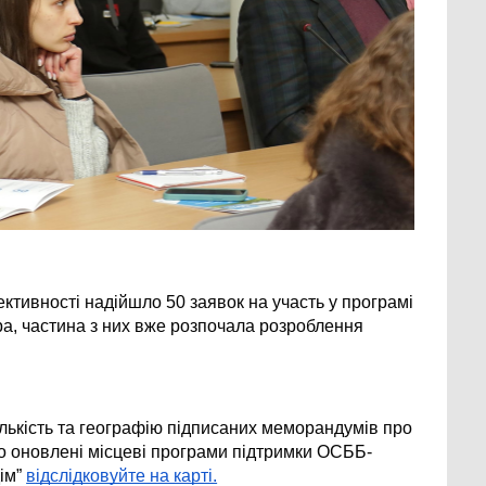
тивності надійшло 50 заявок на участь у програмі 
ра, частина з них вже розпочала розроблення 
лькість та географію підписаних меморандумів про 
ро оновлені місцеві програми підтримки ОСББ-
ім”
відслідковуйте на карті.