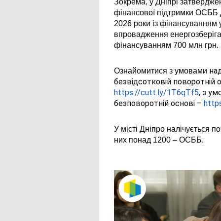
Зокрема, у Дніпрі затвердже
фінансової підтримки ОСББ 
2026 роки із фінансуванням у
впровадження енергозберігаю
фінансуванням 700 млн грн.
над
Ознайомитися з умовами 
безвідсотковій поворотній 
https://cutt.ly/1T6qTf5
, з у
безповоротній основі –
http
У місті Дніпро налічується п
них понад 1200 – ОСББ.