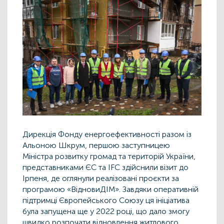
Дирекція Фонду енергоефективності разом із
Альоною Шкрум, першою заступницею
Міністра розвитку громад та територій України,
представниками ЄС та IFC здійснили візит до
Ірпеня, де оглянули реалізовані проєкти за
програмою «ВідновиДІМ». Завдяки оперативній
підтримці Європейського Союзу ця ініціатива
була запущена ще у 2022 році, що дало змогу
швидко розпочати відновлення житлового