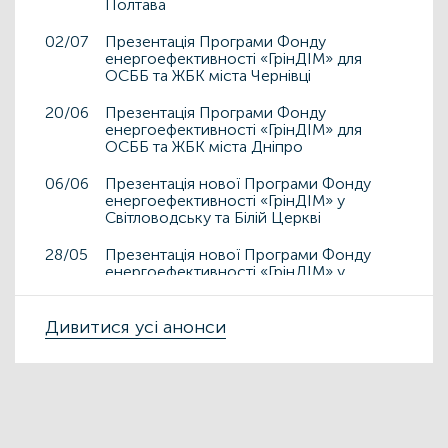
Полтава
02/07
Презентація Програми Фонду
енергоефективності «ГрінДІМ» для
ОСББ та ЖБК міста Чернівці
20/06
Презентація Програми Фонду
енергоефективності «ГрінДІМ» для
ОСББ та ЖБК міста Дніпро
06/06
Презентація нової Програми Фонду
енергоефективності «ГрінДІМ» у
Світловодську та Білій Церкві
28/05
Презентація нової Програми Фонду
енергоефективності «ГрінДІМ» у
Дрогобичі та Львові
15/05
Дивитися усі анонси
Презентація нової Програми Фонду
енергоефективності «ГрінДІМ» у місті
Чортків
06/05
Фонд енергоефективності презентує
нову Програму «ГрінДІМ» в регіонах