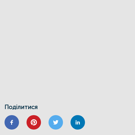
02/04
Запрошуємо на захід
«Енергоефективність як національна
ідея у сфері ЖКГ та бізнесу»
27/03
ЕНЕРГОДІМ
ФОНД_ЕЕ ЕНЕРГОДІМ
Фонд енергоефективності спільно з
Міжнародною фінансовою
корпорацією запускає онлайн-школу
для майбутніх проєктних менеджерів
01/02
Воркшоп з використання маркетплейсу
Фонду енергоефективності
30/01
ВІДНОВИДІМ
ВІДНОВЛЕННЯ
ЕНЕРГОДІМ
ЕНЕРГОЕФЕКТИВНІСТЬ
ФОНД ЕЕ
Запрошуємо на інформаційно-
навчальний семінар
Поділитися
24/01
ВІДНОВИДІМ
ВІДНОВЛЕННЯ
ЕНЕРГОЕФЕКТИВНІСТЬ
ОСББ
ФОНД_ЕЕ ЕНЕРГОДІМ