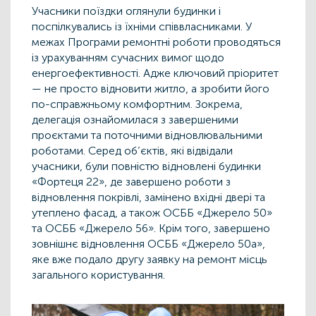
Учасники поїздки оглянули будинки і
поспілкувались із їхніми співвласниками. У
межах Програми ремонтні роботи проводяться
із урахуванням сучасних вимог щодо
енергоефективності. Адже ключовий пріоритет
— не просто відновити житло, а зробити його
по-справжньому комфортним. Зокрема,
делегація ознайомилася з завершеними
проєктами та поточними відновлювальними
роботами. Серед об’єктів, які відвідали
учасники, були повністю відновлені будинки
«Фортеця 22», де завершено роботи з
відновлення покрівлі, замінено вхідні двері та
утеплено фасад, а також ОСББ «Джерело 50»
та ОСББ «Джерело 56». Крім того, завершено
зовнішнє відновлення ОСББ «Джерело 50а»,
яке вже подало другу заявку на ремонт місць
загального користування.