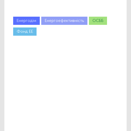
Енергодім
Енергоефективність
ОСББ
Фонд ЕЕ