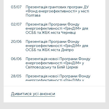
03/07
Презентація грантових програм ДУ
«Фонд енергоефективності» у місті
Полтава
02/07
Презентація Програми Фонду
енергоефективності «ГрінДІМ» для
ОСББ та ЖБК міста Чернівці
20/06
Презентація Програми Фонду
енергоефективності «ГрінДІМ» для
ОСББ та ЖБК міста Дніпро
06/06
Презентація нової Програми Фонду
енергоефективності «ГрінДІМ» у
Світловодську та Білій Церкві
28/05
Презентація нової Програми Фонду
енергоефективності «ГрінДІМ» у
Дрогобичі та Львові
15/05
Дивитися усі анонси
Презентація нової Програми Фонду
енергоефективності «ГрінДІМ» у місті
Чортків