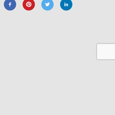
ЕНЕРГОЕФЕКТИВНІСТЬ
ОСББ
ФОНД_ЕЕ ЕНЕРГОДІМ
Запрошуємо на форум
«Енергоефективність та відновлення
житлового сектору: можливості,
практика та перспективи»
20/11
GIZ
IFC
ВІДНОВИДІМ
ВІДНОВЛЕННЯ
ЕНЕРГОДІМ
ФОНД_ЕЕ ЕНЕРГОДІМ
1 грудня відбудеться ІІІ Всеукраїнський
форум Фонду енергоефективності
14/06
ЗАХІД
Запрошуємо на презентацію програми
“Енергодім” для громад Івано-
Франківщини
23/03
ЗАХІД
Запрошуємо на презентацію програми
“Енергодім” для громад Івано-
Франківщини