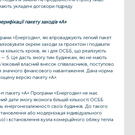
мають укладені договори підряду.
ерифікації пакету заходів «А»
грами «Енергодім», які впроваджують легкий пакет
алізовувати окремі заходи за проєктом і подавати
на кількість кроків, як і для ОСББ, що реалізують
— 5. Це дасть змогу тим будинкам, які не мають
’язковий власний внесок співвласників, поступово
з значного фінансового навантаження. Дана норма
ощену версію пакету «А».
нт пакету «А» Програми «Енергодім» не має
ний дати змогу якомога більшій кількості ОСББ
ь енергонезалежності своїх будинків. До такого
становлення або модернізація індивідуального
о) і встановлення вузла комерційного обліку тепла