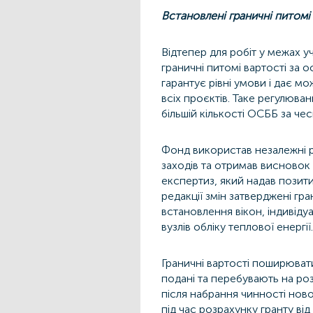
Встановлені граничні питомі
Відтепер для робіт у межах 
граничні питомі вартості за
гарантує рівні умови і дає м
всіх проєктів.
Таке регулюван
більшій кількості ОСББ за че
Фонд використав незалежні 
заходів та отримав висновок
експертиз, який надав позити
редакції змін затверджені гра
встановлення вікон, індивіду
вузлів обліку теплової енергії
Граничні вартості поширюват
подані та перебувають на роз
після набрання чинності ново
під час розрахунку гранту ві