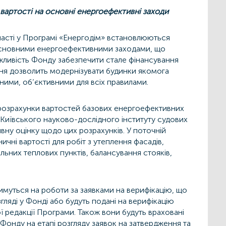
 вартості на основні енергоефективні заходи
участі у Програмі «Енергодім» встановлюються
 основними енергоефективними заходами, що
ожливість Фонду забезпечити стале фінансування
ня дозволить модернізувати будинки якомога
сними, об’єктивними для всіх правилами.
розрахунки вартостей базових енергоефективних
 Київського науково-дослідного інституту судових
вну оцінку щодо цих розрахунків. У поточній
ничні вартості для робіт з утеплення фасадів,
альних теплових пунктів, балансування стояків,
.
имуться на роботи за заявками на верифікацію, що
гляді у Фонді або будуть подані на верифікацію
ї редакції Програми. Також вони будуть враховані
д Фонду на етапі розгляду заявок на затвердження та