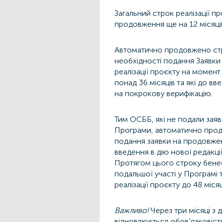
Загальний строк реалізації п
продовження ще на 12 місяці
Автоматично продовжено строк
необхідності подання Заявки
реалізації проєкту на момен
понад 36 місяців та які до в
на покрокову верифікацію.
Тим ОСББ, які не подали заяв
Програми, автоматично продо
подання заявки на продовженн
введення в дію нової редакці
Протягом цього строку бенефі
подальшої участі у Програмі 
реалізації проєкту до 48 місяц
Важливо!
Через три місяці з 
відновлюється обов’язковіст