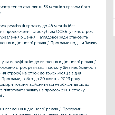
роєкту тепер становить 36 місяців з правом його
в.
 реалізації проєкту до 48 місяців (без
 на продовження строку) тим ОСББ, у яких строк
т ухвалення рішення Наглядової ради становить
ведення в дію нової редакції Програми подали Заявку
ку на верифікацію до введення в дію нової редакції
вжено строк реалізації проєкту (без необхідності
я строку) на строк до трьох місяців з дня
ї Програми, тобто до 20 жовтня 2023 року.
ціари повинні здійснити всі необхідні дії щодо
та підготувати заявку на продовження строку
ів.
дня введення в дію нової редакції Програми
ь подання заявки на продовження строку лише