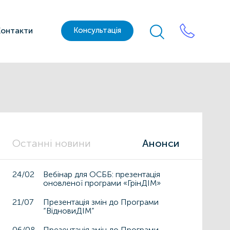
Контакти
Консультація
Останні новини
Анонси
24/02
Вебінар для ОСББ: презентація
оновленої програми «ГрінДІМ»
21/07
Презентація змін до Програми
“ВідновиДІМ”
06/08
Презентація змін до Програми