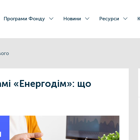
Програми Фонду
Новини
Ресурси
вого
амі «Енергодім»: що