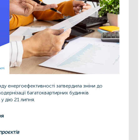
нду енергоефективності
затвердила зміни до
дернізації багатоквартирних будинків
у дію 21 липня.
ня
проєктів