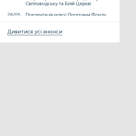
Світловодську та Білій Церкві
28/05
Презентація нової Програми Фонду
енергоефективності «ГрінДІМ» у
Дрогобичі та Львові
Дивитися усі анонси
15/05
Презентація нової Програми Фонду
енергоефективності «ГрінДІМ» у
місті Чортків
06/05
Фонд енергоефективності
презентує нову Програму «ГрінДІМ»
в регіонах
02/04
Запрошуємо на захід
«Енергоефективність як національна
ідея у сфері ЖКГ та бізнесу»
27/03
ЕНЕРГОДІМ
ФОНД_ЕЕ ЕНЕРГОДІМ
Фонд енергоефективності спільно з
Міжнародною фінансовою
корпорацією запускає онлайн-
школу для майбутніх проєктних