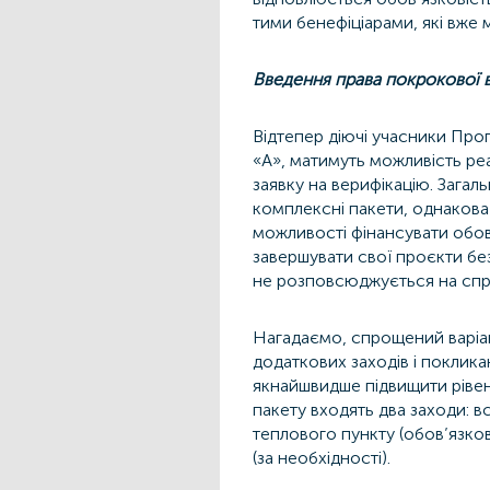
тими бенефіціарами, які вже 
Введення права покрокової в
Відтепер діючі учасники Про
«А», матимуть можливість ре
заявку на верифікацію. Загаль
комплексні пакети, однакова 
можливості фінансувати обов
завершувати свої проєкти бе
не розповсюджується на спр
Нагадаємо, спрощений варіа
додаткових заходів і поклика
якнайшвидше підвищити рівен
пакету входять два заходи: в
теплового пункту (обов’язков
(за необхідності).