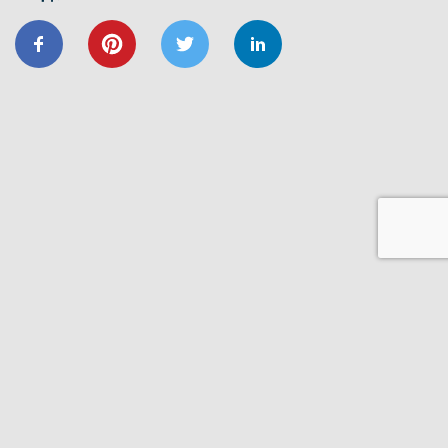
24/01
ВІДНОВИДІМ
ВІДНОВЛЕННЯ
ЕНЕРГОЕФЕКТИВНІСТЬ
ОСББ
ФОНД_ЕЕ ЕНЕРГОДІМ
Запрошуємо на форум
«Енергоефективність та відновлення
житлового сектору: можливості,
практика та перспективи»
20/11
GIZ
IFC
ВІДНОВИДІМ
ВІДНОВЛЕННЯ
ЕНЕРГОДІМ
ФОНД_ЕЕ ЕНЕРГОДІМ
1 грудня відбудеться ІІІ Всеукраїнський
форум Фонду енергоефективності
14/06
ЗАХІД
Запрошуємо на презентацію програми
“Енергодім” для громад Івано-
Франківщини
23/03
ЗАХІД
Запрошуємо на презентацію програми