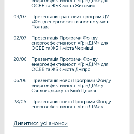
енергоефективності «ГрінДІМ» для
ОСББ та ЖБК міста Житомир
03/07
Презентація грантових програм ДУ
«Фонд енергоефективності» у місті
Полтава
02/07
Презентація Програми Фонду
енергоефективності «ГрінДІМ» для
ОСББ та ЖБК міста Чернівці
20/06
Презентація Програми Фонду
енергоефективності «ГрінДІМ» для
ОСББ та ЖБК міста Дніпро
06/06
Презентація нової Програми Фонду
енергоефективності «ГрінДІМ» у
Світловодську та Білій Церкві
28/05
Презентація нової Програми Фонду
енергоефективності «ГрінДІМ» у
Дрогобичі та Львові
15/05
Дивитися усі анонси
Презентація нової Програми Фонду
енергоефективності «ГрінДІМ» у місті
Чортків