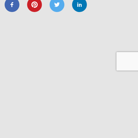
ЕНЕРГОЕФЕКТИВНІСТЬ
ОСББ
ФОНД_ЕЕ ЕНЕРГОДІМ
Запрошуємо на форум
«Енергоефективність та відновлення
житлового сектору: можливості,
практика та перспективи»
20/11
GIZ
IFC
ВІДНОВИДІМ
ВІДНОВЛЕННЯ
ЕНЕРГОДІМ
ФОНД_ЕЕ ЕНЕРГОДІМ
1 грудня відбудеться ІІІ Всеукраїнський
форум Фонду енергоефективності
14/06
ЗАХІД
Запрошуємо на презентацію програми
“Енергодім” для громад Івано-
Франківщини
23/03
ЗАХІД
Запрошуємо на презентацію програми
“Енергодім” для громад Івано-
Франківщини