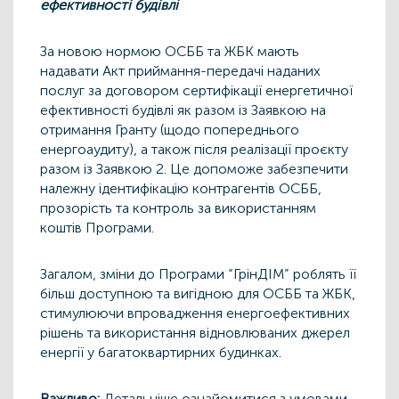
ефективності будівлі
За новою нормою ОСББ та ЖБК мають
надавати Акт приймання-передачі наданих
послуг за договором сертифікації енергетичної
ефективності будівлі як разом із Заявкою на
отримання Гранту (щодо попереднього
енергоаудиту), а також після реалізації проєкту
разом із Заявкою 2. Це допоможе забезпечити
належну ідентифікацію контрагентів ОСББ,
прозорість та контроль за використанням
коштів Програми.
Загалом, зміни до Програми “ГрінДІМ” роблять її
більш доступною та вигідною для ОСББ та ЖБК,
стимулюючи впровадження енергоефективних
рішень та використання відновлюваних джерел
енергії у багатоквартирних будинках.
Важливо:
Детальніше ознайомитися з умовами