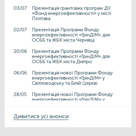
03/07
Презентація грантових програм ДУ
«Фонд енергоефективності» у місті
Полтава
02/07
Презентація Програми Фонду
енергоефективності «ГрінДІМ» для
ОСББ та ЖБК міста Чернівці
20/06
Презентація Програми Фонду
енергоефективності «ГрінДІМ» для
ОСББ та ЖБК міста Дніпро
06/06
Презентація нової Програми Фонду
енергоефективності «ГрінДІМ» у
Світловодську та Білій Церкві
28/05
Презентація нової Програми Фонду
енергоефективності «ГрінДІМ» у
Дрогобичі та Львові
15/05
Дивитися усі анонси
Презентація нової Програми Фонду
енергоефективності «ГрінДІМ» у місті
Чортків