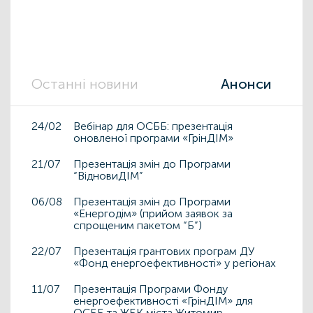
Останні новини
Анонси
24/02
Вебінар для ОСББ: презентація
оновленої програми «ГрінДІМ»
21/07
Презентація змін до Програми
“ВідновиДІМ”
06/08
Презентація змін до Програми
«Енергодім» (прийом заявок за
спрощеним пакетом “Б”)
22/07
Презентація грантових програм ДУ
«Фонд енергоефективності» у регіонах
11/07
Презентація Програми Фонду
енергоефективності «ГрінДІМ» для
ОСББ та ЖБК міста Житомир