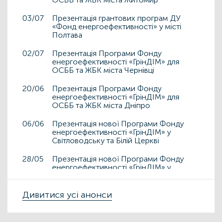
03/07
Презентація грантових програм ДУ
«Фонд енергоефективності» у місті
Полтава
02/07
Презентація Програми Фонду
енергоефективності «ГрінДІМ» для
ОСББ та ЖБК міста Чернівці
20/06
Презентація Програми Фонду
енергоефективності «ГрінДІМ» для
ОСББ та ЖБК міста Дніпро
06/06
Презентація нової Програми Фонду
енергоефективності «ГрінДІМ» у
Світловодську та Білій Церкві
28/05
Презентація нової Програми Фонду
енергоефективності «ГрінДІМ» у
Дрогобичі та Львові
15/05
Дивитися усі анонси
Презентація нової Програми Фонду
енергоефективності «ГрінДІМ» у місті
Чортків