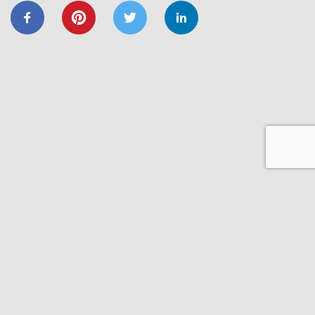
ЕНЕРГОЕФЕКТИВНІСТЬ
ОСББ
ФОНД_ЕЕ ЕНЕРГОДІМ
Запрошуємо на форум
«Енергоефективність та відновлення
житлового сектору: можливості,
практика та перспективи»
20/11
GIZ
IFC
ВІДНОВИДІМ
ВІДНОВЛЕННЯ
ЕНЕРГОДІМ
ФОНД_ЕЕ ЕНЕРГОДІМ
1 грудня відбудеться ІІІ Всеукраїнський
форум Фонду енергоефективності
14/06
ЗАХІД
Запрошуємо на презентацію програми
“Енергодім” для громад Івано-
Франківщини
23/03
ЗАХІД
Запрошуємо на презентацію програми
“Енергодім” для громад Івано-
Франківщини