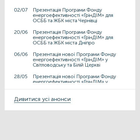
02/07
Презентація Програми Фонду
енергоефективності «ГрінДІМ» для
ОСББ та ЖБК міста Чернівці
20/06
Презентація Програми Фонду
енергоефективності «ГрінДІМ» для
ОСББ та ЖБК міста Дніпро
06/06
Презентація нової Програми Фонду
енергоефективності «ГрінДІМ» у
Світловодську та Білій Церкві
28/05
Презентація нової Програми Фонду
енергоефективності «ГрінДІМ» у
Дрогобичі та Львові
15/05
Дивитися усі анонси
Презентація нової Програми Фонду
енергоефективності «ГрінДІМ» у місті
Чортків
06/05
Фонд енергоефективності презентує
нову Програму «ГрінДІМ» в регіонах
02/04
Запрошуємо на захід