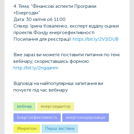
4. Тема: “Фінансові аспекти Програми
«Енергодім”
Дата: 30 квітня об 11:00
Спікер: Ірина Коваленко, експерт відділу оцінки
проектів Фонду енергоефективності
Посилання для реєстрації:
https://bit.ly/2V1lDUB
Вже зараз ви можете поставити питання по темі
вебінару, скориставшись формою:
http://bit.ly/2ngqanm
Відповіді на найпопулярніші запитання ви
почуєте під час вебінару.
вебінар
енергоаудитор
Енергоефективність
енергомодернізація
Мінрегіон
Першi ластiвки