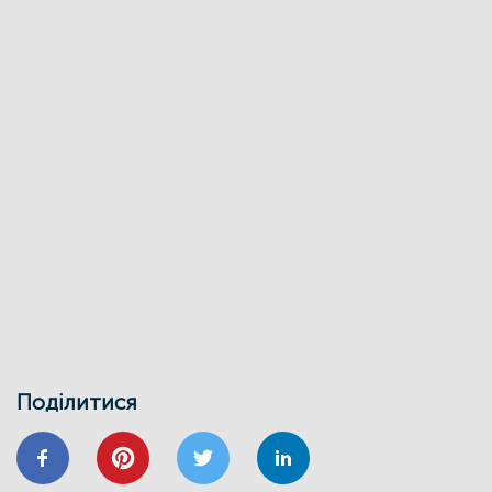
«Енергоефективність як національна
ідея у сфері ЖКГ та бізнесу»
27/03
ЕНЕРГОДІМ
ФОНД_ЕЕ ЕНЕРГОДІМ
Фонд енергоефективності спільно з
Міжнародною фінансовою
корпорацією запускає онлайн-школу
для майбутніх проєктних менеджерів
01/02
Воркшоп з використання маркетплейсу
Фонду енергоефективності
30/01
ВІДНОВИДІМ
ВІДНОВЛЕННЯ
ЕНЕРГОДІМ
ЕНЕРГОЕФЕКТИВНІСТЬ
ФОНД ЕЕ
Запрошуємо на інформаційно-
навчальний семінар
24/01
Поділитися
ВІДНОВИДІМ
ВІДНОВЛЕННЯ
ЕНЕРГОЕФЕКТИВНІСТЬ
ОСББ
ФОНД_ЕЕ ЕНЕРГОДІМ
Запрошуємо на форум