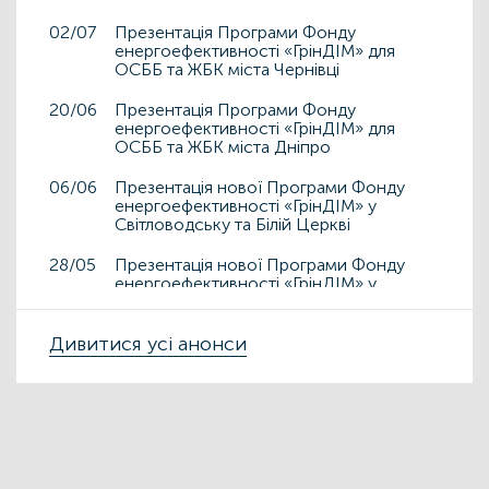
02/07
Презентація Програми Фонду
енергоефективності «ГрінДІМ» для
ОСББ та ЖБК міста Чернівці
20/06
Презентація Програми Фонду
енергоефективності «ГрінДІМ» для
ОСББ та ЖБК міста Дніпро
06/06
Презентація нової Програми Фонду
енергоефективності «ГрінДІМ» у
Світловодську та Білій Церкві
28/05
Презентація нової Програми Фонду
енергоефективності «ГрінДІМ» у
Дрогобичі та Львові
15/05
Дивитися усі анонси
Презентація нової Програми Фонду
енергоефективності «ГрінДІМ» у місті
Чортків
06/05
Фонд енергоефективності презентує
нову Програму «ГрінДІМ» в регіонах
02/04
Запрошуємо на захід