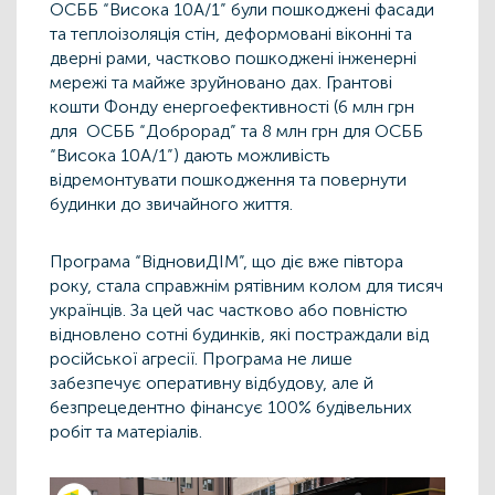
ОСББ “Висока 10А/1” були пошкоджені фасади
та теплоізоляція стін, деформовані віконні та
дверні рами, частково пошкоджені інженерні
мережі та майже зруйновано дах. Грантові
кошти Фонду енергоефективності (6 млн грн
для ОСББ “Доброрад” та 8 млн грн для ОСББ
“Висока 10А/1”) дають можливість
відремонтувати пошкодження та повернути
будинки до звичайного життя.
Програма “ВідновиДІМ”, що діє вже півтора
року, стала справжнім рятівним колом для тисяч
українців. За цей час частково або повністю
відновлено сотні будинків, які постраждали від
російської агресії. Програма не лише
забезпечує оперативну відбудову, але й
безпрецедентно фінансує 100% будівельних
робіт та матеріалів.