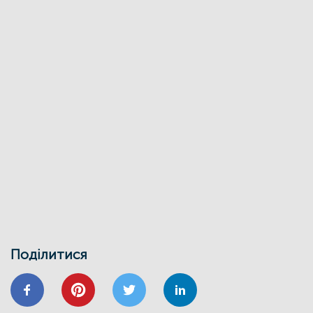
«Енергоефективність як національна
ідея у сфері ЖКГ та бізнесу»
27/03
ЕНЕРГОДІМ
ФОНД_ЕЕ ЕНЕРГОДІМ
Фонд енергоефективності спільно з
Міжнародною фінансовою
корпорацією запускає онлайн-школу
для майбутніх проєктних менеджерів
01/02
Воркшоп з використання маркетплейсу
Фонду енергоефективності
30/01
ВІДНОВИДІМ
ВІДНОВЛЕННЯ
ЕНЕРГОДІМ
ЕНЕРГОЕФЕКТИВНІСТЬ
ФОНД ЕЕ
Запрошуємо на інформаційно-
навчальний семінар
24/01
Поділитися
ВІДНОВИДІМ
ВІДНОВЛЕННЯ
ЕНЕРГОЕФЕКТИВНІСТЬ
ОСББ
ФОНД_ЕЕ ЕНЕРГОДІМ
Запрошуємо на форум