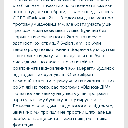
хто б міг нам підказати з чого починати, скільки
що коштує, де і що брати, — каже представниця
ОСББ «Талісман-2». — Згодом ми дізналися про
програму «ВідновиДІМ», але брати участь у цій
програмі мали можливість лише будинки без
порушення механічної стійкості та несучої
здатності конструкцій будівлі, а у нас були
такого роду пошкодження. Зокрема були суттєві
пошкодження даху та фасаду і для нас було
очевидним, що саме з цього потрібно
розпочинати відновлення аби вберегти будинок
від подальших руйнувань. Отже зібрані
самостійно кошти спрямували на виконання тих
робіт, які не покриває програма «ВідновиДІМ»,
потім подали заявку на участь у цій програмі і
зараз у нашому будинку знову вирує життя.
Безмежно всім вдячні за допомогу та підтримку.
Звичайно ми пройшли не простий шлях, але це
зробило нас ще сильнішими і наш дім — наша
фортеця».