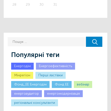
28
29
30
31
Популярні теги
Енергодім
Енергоефективність
Мінрегіон
Першi ластiвки
Фонд_ЕЕ Енергодім
Фонд ЕЕ
вебінар
енергоаудитор
енергомодернізація
регіональні консультанти