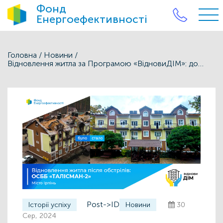
Фонд
Енергоефективності
Головна
/
Новини
/
Відновлення житла за Програмою «ВідновиДІМ»: досвід ОСББ «Талісман-2» з Ірпеня
Post->ID
Історії успіху
Новини
30
Сер, 2024