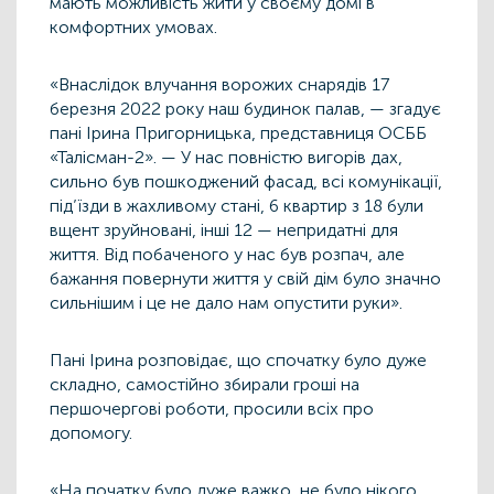
мають можливість жити у своєму домі в
комфортних умовах.
«Внаслідок влучання ворожих снарядів 17
березня 2022 року наш будинок палав, — згадує
пані Ірина Пригорницька, представниця ОСББ
«Талісман-2». — У нас повністю вигорів дах,
сильно був пошкоджений фасад, всі комунікації,
під’їзди в жахливому стані, 6 квартир з 18 були
вщент зруйновані, інші 12 — непридатні для
життя. Від побаченого у нас був розпач, але
бажання повернути життя у свій дім було значно
сильнішим і це не дало нам опустити руки».
Пані Ірина розповідає, що спочатку було дуже
складно, самостійно збирали гроші на
першочергові роботи, просили всіх про
допомогу.
«На початку було дуже важко, не було нікого,