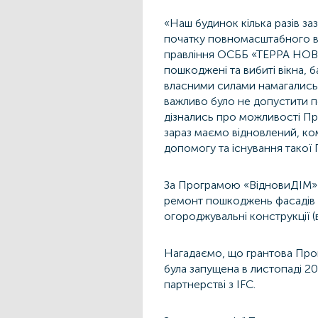
«Наш будинок кілька разів з
початку повномасштабного вто
правління ОСББ «ТЕРРА НОВА
пошкоджені та вибиті вікна, 
власними силами намагались в
важливо було не допустити п
дізнались про можливості Пр
зараз маємо відновлений, ко
допомогу та існування такої
За Програмою «ВідновиДІМ»
ремонт пошкоджень фасадів б
огороджувальні конструкції (в
Нагадаємо, що грантова Про
була запущена в листопаді 20
партнерстві з IFC.