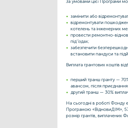
За умовами цієї Програми мо
замінити або відремонтуват
відремонтувати пошкоджені
котелень та інженерних ме
провести ремонтно-віднов
під’їздах;
забезпечити безперешкодн
встановити пандуси та під
Виплата грантових коштів ві
перший транш гранту — 70%
авансом, після приєднання
другий транш — 30% виплач
На сьогодні в роботі Фонду 
Програмою «ВідновиДІМ», 570
розмір грантів, виплачених 