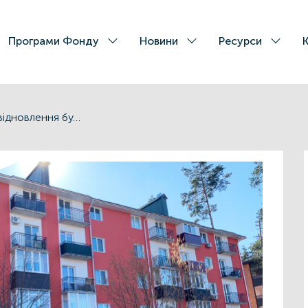
Програми Фонду
Новини
Ресурси
Програма «ВідновиДІМ» в дії: досвід відновлення будинку ОСББ «ТЕРРА НОВА 5» з Ірпеня