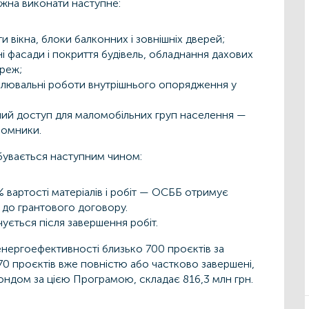
жна виконати наступне:
и вікна, блоки балконних і зовнішніх дверей;
 фасади і покриття будівель, обладнання дахових
реж;
лювальні роботи внутрішнього опорядження у
ий доступ для маломобільних груп населення —
йомники.
дбувається наступним чином:
 вартості матеріалів і робіт — ОСББ отримує
 до грантового договору.
ується після завершення робіт.
енергоефективності близько 700 проєктів за
 проєктів вже повністю або частково завершені,
Фондом за цією Програмою, складає 816,3 млн грн.