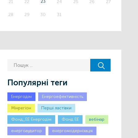
23
21
22
24
25
26
27
28
29
30
31
Популярні теги
Енергодім
Енергоефективність
Мінрегіон
Першi ластiвки
Фонд_ЕЕ Енергодім
Фонд ЕЕ
вебінар
енергоаудитор
енергомодернізація