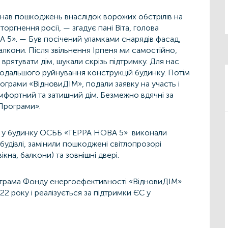
азнав пошкоджень внаслідок ворожих обстрілів на
ргнення росії, — згадує пані Віта, голова
 5». — Був посічений уламками снарядів фасад,
балкони. Після звільнення Ірпеня ми самостійно,
рятувати дім, шукали скрізь підтримку. Для нас
одальшого руйнування конструкцій будинку. Потім
ограми «ВідновиДІМ», подали заявку на участь і
мфортний та затишний дім. Безмежно вдячні за
 Програми».
 у будинку ОСББ «ТЕРРА НОВА 5» виконали
удівлі, замінили пошкоджені світлопрозорі
ікна, балкони) та зовнішні двері.
грама Фонду енергоефективності «ВідновиДІМ»
22 року і реалізується за підтримки ЄС у