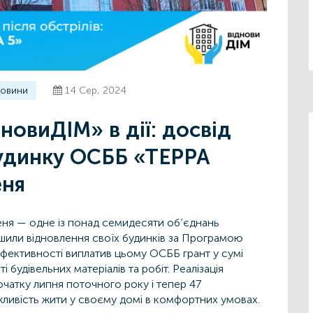
овини
14 Сер, 2024
новиДІМ» в дії: досвід
будинку ОСББ «ТЕРРА
еня
ня — одне із понад семидесяти об’єднань
ршили відновлення своїх будинків за Програмою
фективності виплатив цьому ОСББ грант у сумі
 будівельних матеріалів та робіт. Реалізація
очатку липня поточного року і тепер 47
ивість жити у своєму домі в комфортних умовах.