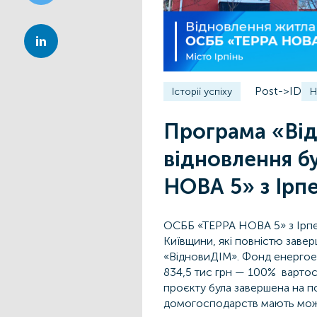
Post->ID
Історії успіху
Н
Програма «Від
відновлення 
НОВА 5» з Ірп
ОСББ «ТЕРРА НОВА 5» з Ірпе
Київщини, які повністю заве
«ВідновиДІМ». Фонд енергое
834,5 тис грн — 100% вартості
проєкту була завершена на п
домогосподарств мають можл