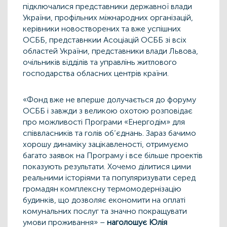
підключалися представники державної влади
України, профільних міжнародних організацій,
керівники новостворених та вже успішних
ОСББ, представнкии Асоціацій ОСББ зі всіх
областей України, представники влади Львова,
очільників відділів та управлінь житлового
господарства обласних центрів країни.
«Фонд вже не вперше долучається до форуму
ОСББ і завжди з великою охотою розповідає
про можливості Програми «Енергодім» для
співвласників та голів об’єднань. Зараз бачимо
хорошу динаміку зацікавленості, отримуємо
багато заявок на Програму і все більше проектів
показують результати. Хочемо ділитися цими
реальними історіями та популяризувати серед
громадян комплексну термомодернізацію
будинків, що дозволяє економити на оплаті
комунальних послуг та значно покращувати
умови проживання» –
наголошує Юлія