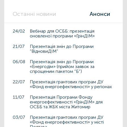
Останні новини
Анонси
24/02
Вебінар для ОСББ: презентація
оновленої програми «ГрінДІМ»
21/07
Презентація змін до Програми
“ВідновиДІМ”
06/08
Презентація змін до Програми
«Енергодім» (прийом заявок за
спрощеним пакетом “Б”)
22/07
Презентація грантових програм ДУ
«Фонд енергоефективності» у регіонах
11/07
Презентація Програми Фонду
енергоефективності «ГрінДІМ» для
ОСББ та ЖБК міста Житомир
03/07
Презентація грантових програм ДУ
«Фонд енергоефективності» у місті
Полтава