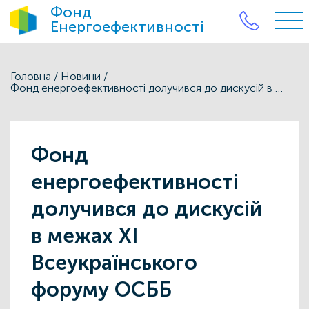
Фонд
Енергоефективності
Головна
/
Новини
/
Фонд енергоефективності долучився до дискусій в межах XI Всеукраїнського форуму ОСББ
Фонд
енергоефективності
долучився до дискусій
в межах XI
Всеукраїнського
форуму ОСББ