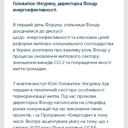
Головатюк-Унгуряну, директорка Фонду
енергоефективності.
В перший день Форуму, очільниця Фонду
доєдналися до дискусії
щодо енергоефективності та ключових цілей
реформи житлово-комунального господарства
в Україні, розповіла про важливу роль Фонду у
процесах оновлення житлового сектору,
зменшення викидів СО 2 та покращення якості
життя громадян.
7 жовтня виступ Юлії Головатюк-Унгуряну був
першим в тематичній сесії про особливості
термореновації житла. Під час промови
директорка Фонду наголосила на специфіці
різних комункацій під час виконання таких
проектів, і за Програмою «Енергодім» в тому
числі. Вкотре акцентувала увагу на тому, що з
серпня 2020 року Фонд мотивує ОСББ