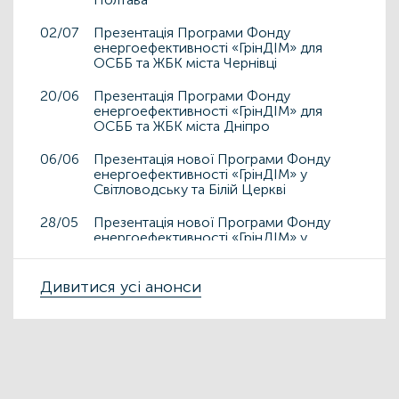
02/07
Презентація Програми Фонду
енергоефективності «ГрінДІМ» для
ОСББ та ЖБК міста Чернівці
20/06
Презентація Програми Фонду
енергоефективності «ГрінДІМ» для
ОСББ та ЖБК міста Дніпро
06/06
Презентація нової Програми Фонду
енергоефективності «ГрінДІМ» у
Світловодську та Білій Церкві
28/05
Презентація нової Програми Фонду
енергоефективності «ГрінДІМ» у
Дрогобичі та Львові
15/05
Дивитися усі анонси
Презентація нової Програми Фонду
енергоефективності «ГрінДІМ» у місті
Чортків
06/05
Фонд енергоефективності презентує
нову Програму «ГрінДІМ» в регіонах
02/04
Запрошуємо на захід