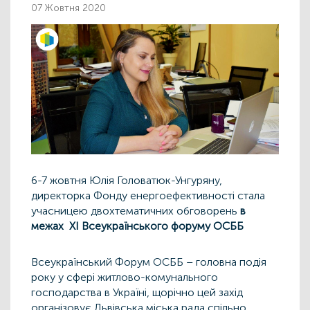
07 Жовтня 2020
6-7 жовтня Юлія Головатюк-Унгуряну,
директорка Фонду енергоефективності стала
учасницею двохтематичних обговорень
в
межах XI Всеукраїнського форуму ОСББ
Всеукраїнський Форум ОСББ – головна подія
року у сфері житлово-комунального
господарства в Україні, щорічно цей захід
організовує Львівська міська рада спільно