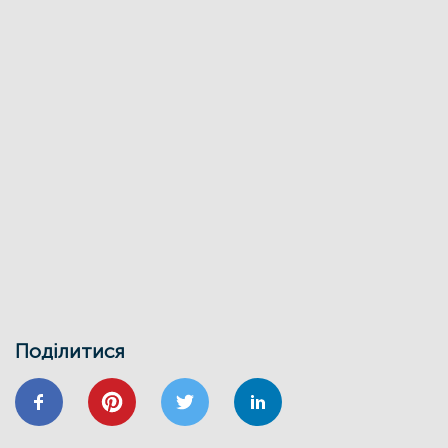
«Енергоефективність як національна
ідея у сфері ЖКГ та бізнесу»
27/03
ЕНЕРГОДІМ
ФОНД_ЕЕ ЕНЕРГОДІМ
Фонд енергоефективності спільно з
Міжнародною фінансовою
корпорацією запускає онлайн-школу
для майбутніх проєктних менеджерів
01/02
Воркшоп з використання маркетплейсу
Фонду енергоефективності
30/01
ВІДНОВИДІМ
ВІДНОВЛЕННЯ
ЕНЕРГОДІМ
ЕНЕРГОЕФЕКТИВНІСТЬ
ФОНД ЕЕ
Запрошуємо на інформаційно-
навчальний семінар
Поділитися
24/01
ВІДНОВИДІМ
ВІДНОВЛЕННЯ
ЕНЕРГОЕФЕКТИВНІСТЬ
ОСББ
ФОНД_ЕЕ ЕНЕРГОДІМ
Запрошуємо на форум