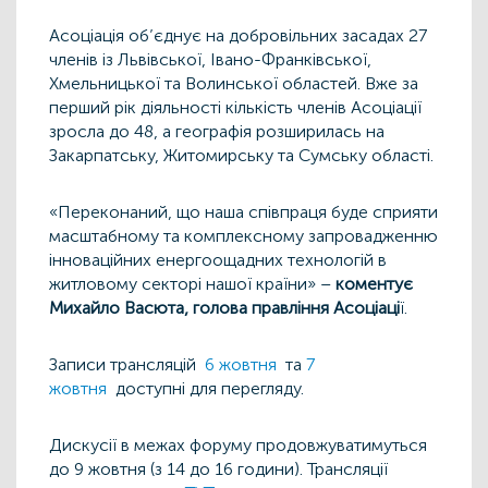
Асоціація об’єднує на добровільних засадах 27
членів із Львівської, Івано-Франківської,
Хмельницької та Волинської областей. Вже за
перший рік діяльності кількість членів Асоціації
зросла до 48, а географія розширилась на
Закарпатську, Житомирську та Сумську області.
«Переконаний, що наша співпраця буде сприяти
масштабному та комплексному запровадженню
інноваційних енергоощадних технологій в
житловому секторі нашої країни» –
коментує
Михайло Васюта, голова правління Асоціаці
ї.
Записи трансляцій
6 жовтня
та
7
жовтня
доступні для перегляду.
Дискусії в межах форуму продовжуватимуться
до 9 жовтня (з 14 до 16 години). Трансляції