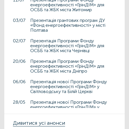
енергоефективності «ГрінДІМ» для
ОСББ та ЖБК міста Житомир
03/07
Презентація грантових програм ДУ
«Фонд енергоефективності» у місті
Полтава
02/07
Презентація Програми Фонду
енергоефективності «ГрінДІМ» для
ОСББ та ЖБК міста Чернівці
20/06
Презентація Програми Фонду
енергоефективності «ГрінДІМ» для
ОСББ та ЖБК міста Дніпро
06/06
Презентація нової Програми Фонду
енергоефективності «ГрінДІМ» у
Світловодську та Білій Церкві
28/05
Презентація нової Програми Фонду
енергоефективності «ГрінДІМ» у
Дрогобичі та Львові
15/05
Дивитися усі анонси
Презентація нової Програми Фонду
енергоефективності «ГрінДІМ» у місті