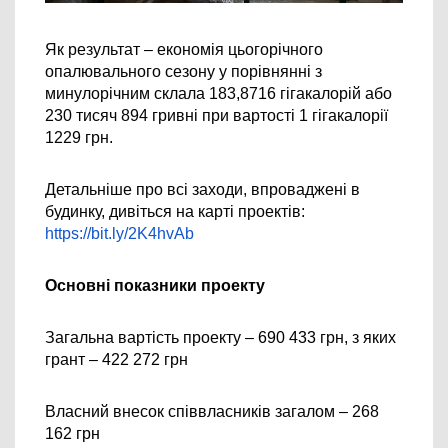
Як результат – економія цьогорічного 
опалювального сезону у порівнянні з 
минулорічним склала 183,8716 гігакалорій або 
230 тисяч 894 гривні при вартості 1 гігакалорії 
1229 грн.
Детальніше про всі заходи, впроваджені в 
будинку, дивіться на карті проектів:
https://bit.ly/2K4hvAb
Основні показники проекту
Загальна вартість проекту – 
690 433 
грн, з яких 
грант – 
422 272 
грн 
Власний внесок співвласників загалом – 268 
162 
грн