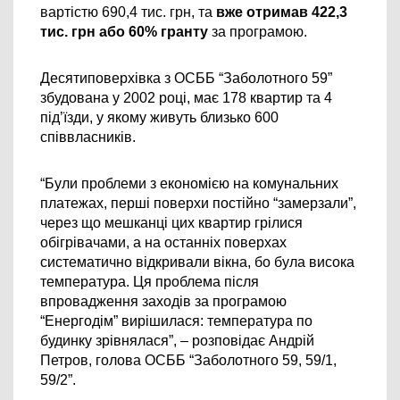
вартістю 690,4 тис. грн, та 
вже отримав 422,3 
тис. грн або 60% гранту
 за програмою. 
Десятиповерхівка з 
ОСББ 
“Заболотного 59” 
збудована у 2002 році, має 178 квартир та 4 
під’їзди, у якому живуть близько 600 
співвласників.  
“Були проблеми з економією на комунальних 
платежах, перші поверхи постійно “замерзали”, 
через що мешканці цих квартир грілися 
обігрівачами, а на останніх поверхах 
систематично відкривали вікна, бо була висока 
температура. Ця проблема після 
впровадження заходів за програмою 
“Енергодім” вирішилася: температура по 
будинку зрівнялася”, – розповідає 
Андрій 
Петров, голова ОСББ 
“Заболотного 59, 59/1, 
59/2
”.