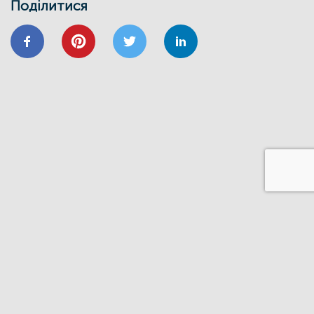
Поділитися
24/01
ВІДНОВИДІМ
ВІДНОВЛЕННЯ
ЕНЕРГОЕФЕКТИВНІСТЬ
ОСББ
ФОНД_ЕЕ ЕНЕРГОДІМ
Запрошуємо на форум
«Енергоефективність та відновлення
житлового сектору: можливості,
практика та перспективи»
20/11
GIZ
IFC
ВІДНОВИДІМ
ВІДНОВЛЕННЯ
ЕНЕРГОДІМ
ФОНД_ЕЕ ЕНЕРГОДІМ
1 грудня відбудеться ІІІ Всеукраїнський
форум Фонду енергоефективності
14/06
ЗАХІД
Запрошуємо на презентацію програми
“Енергодім” для громад Івано-
Франківщини
23/03
ЗАХІД
Запрошуємо на презентацію програми