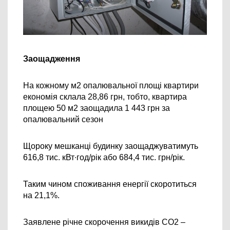
Заощадження
На кожному м2 опалювальної площі квартири 
економія склала 28,86 грн, тобто, квартира 
площею 50 м2 заощадила 1 443 грн за 
опалювальний сезон
Щороку мешканці будинку заощаджуватимуть 
616,8 тис. кВт∙год/рік або 684,4 тис. грн/рік. 
Таким чином споживання енергії скоротиться 
на 21,1%.
Заявлене річне скорочення викидів СО2 – 