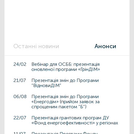
Останні новини
Анонси
24/02
Вебінар для ОСББ: презентація
оновленої програми «ГрінДІМ»
21/07
Презентація змін до Програми
“ВідновиДІМ”
06/08
Презентація змін до Програми
«Енергодім» (прийом заявок за
спрощеним пакетом “Б”)
22/07
Презентація грантових програм ДУ
«Фонд енергоефективності» у регіонах
11/07
Презентація Програми Фонду