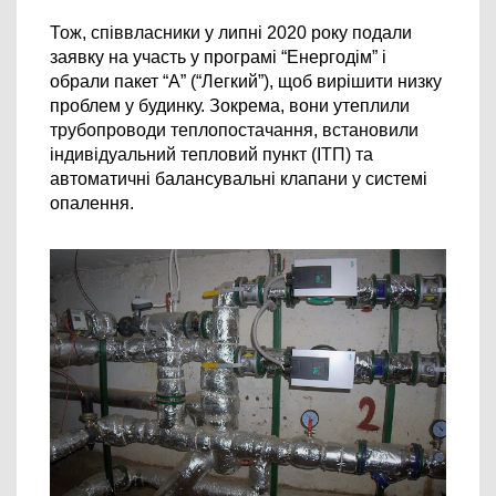
Тож, співвласники 
у липні 2020 року п
одали 
заявку на участь у програмі “Енергодім” і 
обрали пакет “А” (“Легкий”), щоб вирішити низку 
проблем у будинку. Зокрема, вони утеплили 
трубопроводи теплопостачання, в
становили 
індивідуальний тепловий пункт (ІТП) та 
автоматичні балансувальні клапани у системі 
опалення.