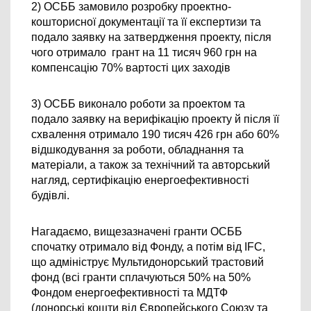
2) ОСББ замовило розробку проектно-
кошторисної документації та її експертизи та 
подало заявку на затвердження проекту, після 
чого отримало  грант на 11 тисяч 960 грн на 
компенсацію 70% вартості цих заходів 
3) ОСББ виконало роботи за проектом та 
подало заявку на верифікацію проекту й після її 
схвалення отримало 190 тисяч 426 грн або 60% 
відшкодування за роботи, обладнання та 
матеріали, а також за технічний та авторський 
нагляд, сертифікацію енергоефективності 
будівлі.
Нагадаємо, вищезазначені гранти ОСББ 
спочатку отримало від Фонду, а потім від IFC, 
що адмініструє Мультидонорський трастовий 
фонд (всі гранти сплачуються 50% на 50% 
Фондом енергоефективності та МДТФ 
(донорські кошти від Європейського Союзу та 