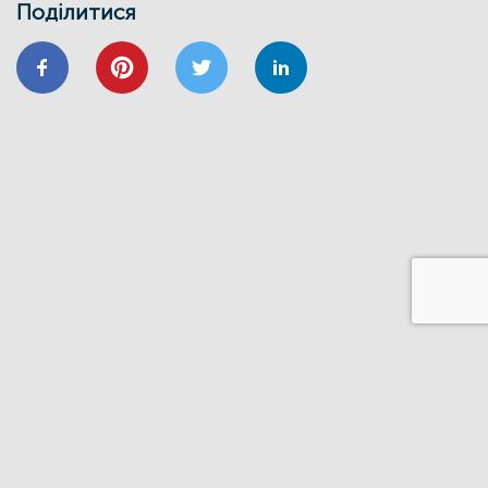
24/01
Поділитися
ВІДНОВИДІМ
ВІДНОВЛЕННЯ
ЕНЕРГОЕФЕКТИВНІСТЬ
ОСББ
ФОНД_ЕЕ ЕНЕРГОДІМ
Запрошуємо на форум
«Енергоефективність та відновлення
житлового сектору: можливості,
практика та перспективи»
20/11
GIZ
IFC
ВІДНОВИДІМ
ВІДНОВЛЕННЯ
ЕНЕРГОДІМ
ФОНД_ЕЕ ЕНЕРГОДІМ
1 грудня відбудеться ІІІ Всеукраїнський
форум Фонду енергоефективності
14/06
ЗАХІД
Запрошуємо на презентацію програми
“Енергодім” для громад Івано-
Франківщини
23/03
ЗАХІД
Запрошуємо на презентацію програми
“Енергодім” для громад Івано-