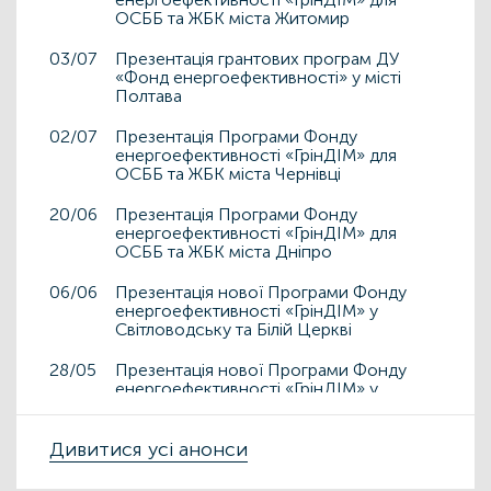
ОСББ та ЖБК міста Житомир
03/07
Презентація грантових програм ДУ
«Фонд енергоефективності» у місті
Полтава
02/07
Презентація Програми Фонду
енергоефективності «ГрінДІМ» для
ОСББ та ЖБК міста Чернівці
20/06
Презентація Програми Фонду
енергоефективності «ГрінДІМ» для
ОСББ та ЖБК міста Дніпро
06/06
Презентація нової Програми Фонду
енергоефективності «ГрінДІМ» у
Світловодську та Білій Церкві
28/05
Презентація нової Програми Фонду
енергоефективності «ГрінДІМ» у
Дрогобичі та Львові
15/05
Дивитися усі анонси
Презентація нової Програми Фонду
енергоефективності «ГрінДІМ» у місті
Чортків