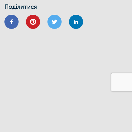
24/01
Поділитися
ВІДНОВИДІМ
ВІДНОВЛЕННЯ
ЕНЕРГОЕФЕКТИВНІСТЬ
ОСББ
ФОНД_ЕЕ ЕНЕРГОДІМ
Запрошуємо на форум
«Енергоефективність та відновлення
житлового сектору: можливості,
практика та перспективи»
20/11
GIZ
IFC
ВІДНОВИДІМ
ВІДНОВЛЕННЯ
ЕНЕРГОДІМ
ФОНД_ЕЕ ЕНЕРГОДІМ
1 грудня відбудеться ІІІ Всеукраїнський
форум Фонду енергоефективності
14/06
ЗАХІД
Запрошуємо на презентацію програми
“Енергодім” для громад Івано-
Франківщини
23/03
ЗАХІД
Запрошуємо на презентацію програми