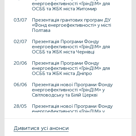
енергоефективності «ГрінДІМ» для
ОСББ та ЖБК міста Житомир
03/07
Презентація грантових програм ДУ
«Фонд енергоефективності» у місті
Полтава
02/07
Презентація Програми Фонду
енергоефективності «ГрінДІМ» для
ОСББ та ЖБК міста Чернівці
20/06
Презентація Програми Фонду
енергоефективності «ГрінДІМ» для
ОСББ та ЖБК міста Дніпро
06/06
Презентація нової Програми Фонду
енергоефективності «ГрінДІМ» у
Світловодську та Білій Церкві
28/05
Презентація нової Програми Фонду
енергоефективності «ГрінДІМ» у
Дрогобичі та Львові
15/05
Дивитися усі анонси
Презентація нової Програми Фонду
енергоефективності «ГрінДІМ» у місті