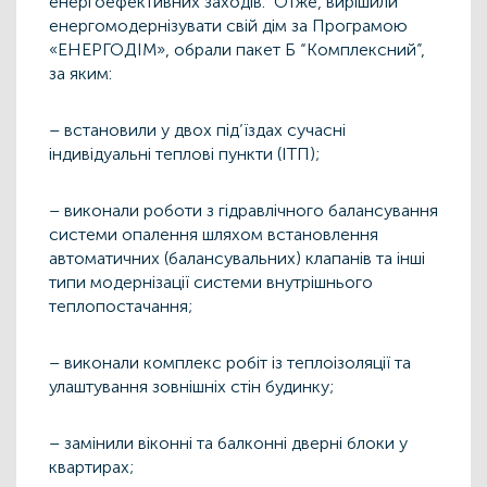
енергоефективних заходів. Отже, вирішили
енергомодернізувати свій дім за Програмою
«ЕНЕРГОДІМ», обрали пакет Б “Комплексний”,
за яким:
– встановили у двох під’їздах сучасні
індивідуальні теплові пункти (ІТП);
– виконали роботи з гідравлічного балансування
системи опалення шляхом встановлення
автоматичних (балансувальних) клапанів та інші
типи модернізації системи внутрішнього
теплопостачання;
– виконали комплекс робіт із теплоізоляції та
улаштування зовнішніх стін будинку;
– замінили віконні та балконні дверні блоки у
квартирах;