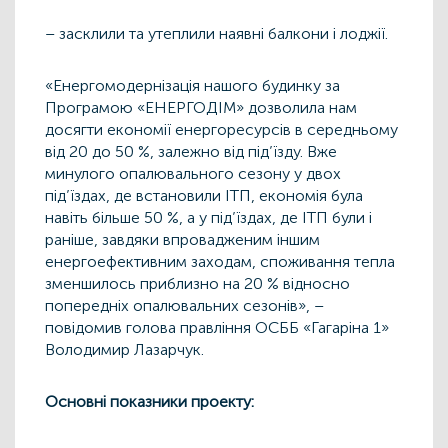
– засклили та утеплили наявні балкони і лоджії.
«Енергомодернізація нашого будинку за
Програмою «ЕНЕРГОДІМ» дозволила нам
досягти економії енергоресурсів в середньому
від 20 до 50 %, залежно від під’їзду. Вже
минулого опалювального сезону у двох
під’їздах, де встановили ІТП, економія була
навіть більше 50 %, а у під’їздах, де ІТП були і
раніше, завдяки впровадженим іншим
енергоефективним заходам, споживання тепла
зменшилось приблизно на 20 % відносно
попередніх опалювальних сезонів», –
повідомив голова правління ОСББ «Гагаріна 1»
Володимир Лазарчук.
Основні показники проекту: