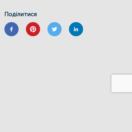
Запрошуємо на інформаційно-
навчальний семінар
Поділитися
24/01
ВІДНОВИДІМ
ВІДНОВЛЕННЯ
ЕНЕРГОЕФЕКТИВНІСТЬ
ОСББ
ФОНД_ЕЕ ЕНЕРГОДІМ
Запрошуємо на форум
«Енергоефективність та відновлення
житлового сектору: можливості,
практика та перспективи»
20/11
GIZ
IFC
ВІДНОВИДІМ
ВІДНОВЛЕННЯ
ЕНЕРГОДІМ
ФОНД_ЕЕ ЕНЕРГОДІМ
1 грудня відбудеться ІІІ Всеукраїнський
форум Фонду енергоефективності
14/06
ЗАХІД
Запрошуємо на презентацію програми
“Енергодім” для громад Івано-
Франківщини