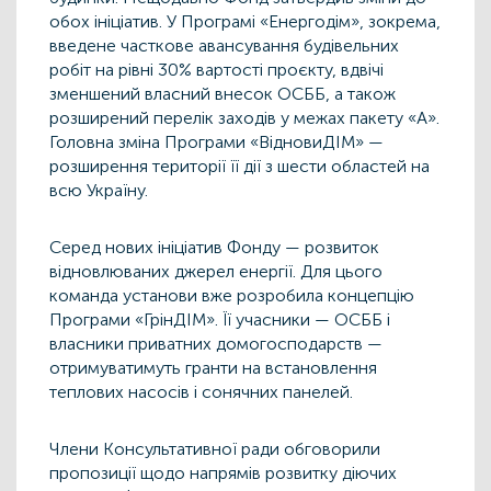
обох ініціатив. У Програмі «Енергодім», зокрема,
введене часткове авансування будівельних
робіт на рівні 30% вартості проєкту, вдвічі
зменшений власний внесок ОСББ, а також
розширений перелік заходів у межах пакету «А».
Головна зміна Програми «ВідновиДІМ» —
розширення території її дії з шести областей на
всю Україну.
Серед нових ініціатив Фонду — розвиток
відновлюваних джерел енергії. Для цього
команда установи вже розробила концепцію
Програми «ГрінДІМ». Її учасники — ОСББ і
власники приватних домогосподарств —
отримуватимуть гранти на встановлення
теплових насосів і сонячних панелей.
Члени Консультативної ради обговорили
пропозиції щодо напрямів розвитку діючих