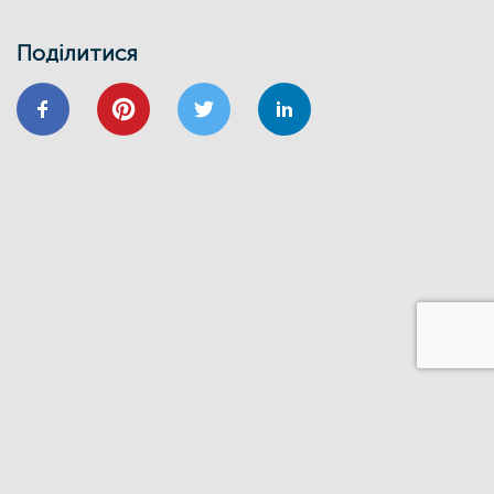
навчальний семінар
24/01
Поділитися
ВІДНОВИДІМ
ВІДНОВЛЕННЯ
ЕНЕРГОЕФЕКТИВНІСТЬ
ОСББ
ФОНД_ЕЕ ЕНЕРГОДІМ
Запрошуємо на форум
«Енергоефективність та відновлення
житлового сектору: можливості,
практика та перспективи»
20/11
GIZ
IFC
ВІДНОВИДІМ
ВІДНОВЛЕННЯ
ЕНЕРГОДІМ
ФОНД_ЕЕ ЕНЕРГОДІМ
1 грудня відбудеться ІІІ Всеукраїнський
форум Фонду енергоефективності
14/06
ЗАХІД
Запрошуємо на презентацію програми
“Енергодім” для громад Івано-
Франківщини
23/03
ЗАХІД