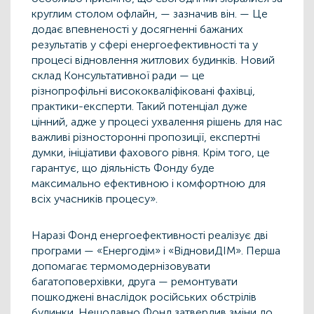
круглим столом офлайн, — зазначив він. — Це
додає впевненості у досягненні бажаних
результатів у сфері енергоефективності та у
процесі відновлення житлових будинків. Новий
склад Консультативної ради — це
різнопрофільні висококваліфіковані фахівці,
практики-експерти. Такий потенціал дуже
цінний, адже у процесі ухвалення рішень для нас
важливі різносторонні пропозиції, експертні
думки, ініціативи фахового рівня. Крім того, це
гарантує, що діяльність Фонду буде
максимально ефективною і комфортною для
всіх учасників процесу».
Наразі Фонд енергоефективності реалізує дві
програми — «Енергодім» і «ВідновиДІМ». Перша
допомагає термомодернізовувати
багатоповерхівки, друга — ремонтувати
пошкоджені внаслідок російських обстрілів
будинки. Нещодавно Фонд затвердив зміни до