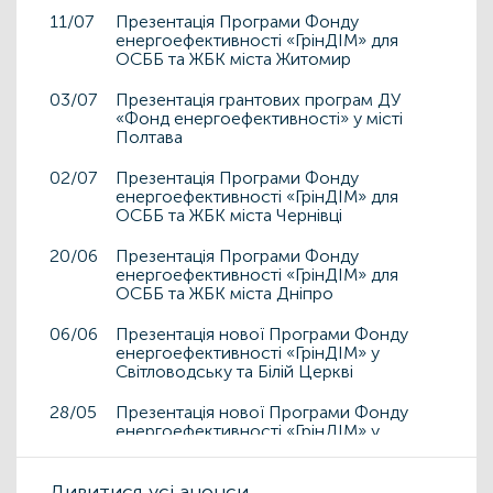
11/07
Презентація Програми Фонду
енергоефективності «ГрінДІМ» для
ОСББ та ЖБК міста Житомир
03/07
Презентація грантових програм ДУ
«Фонд енергоефективності» у місті
Полтава
02/07
Презентація Програми Фонду
енергоефективності «ГрінДІМ» для
ОСББ та ЖБК міста Чернівці
20/06
Презентація Програми Фонду
енергоефективності «ГрінДІМ» для
ОСББ та ЖБК міста Дніпро
06/06
Презентація нової Програми Фонду
енергоефективності «ГрінДІМ» у
Світловодську та Білій Церкві
28/05
Презентація нової Програми Фонду
енергоефективності «ГрінДІМ» у
Дрогобичі та Львові
15/05
Дивитися усі анонси
Презентація нової Програми Фонду