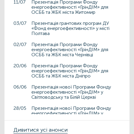
11/07
Презентація Програми Фонду
енергоефективності «ГрінДІМ» для
ОСББ та ЖБК міста Житомир
03/07
Презентація грантових програм ДУ
«Фонд енергоефективності» у місті
Полтава
02/07
Презентація Програми Фонду
енергоефективності «ГрінДІМ» для
ОСББ та ЖБК міста Чернівці
20/06
Презентація Програми Фонду
енергоефективності «ГрінДІМ» для
ОСББ та ЖБК міста Дніпро
06/06
Презентація нової Програми Фонду
енергоефективності «ГрінДІМ» у
Світловодську та Білій Церкві
28/05
Презентація нової Програми Фонду
енергоефективності «ГрінДІМ» у
Дрогобичі та Львові
15/05
Дивитися усі анонси
Презентація нової Програми Фонду