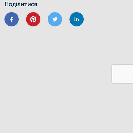
Поділитися
24/01
ВІДНОВИДІМ
ВІДНОВЛЕННЯ
ЕНЕРГОЕФЕКТИВНІСТЬ
ОСББ
ФОНД_ЕЕ ЕНЕРГОДІМ
Запрошуємо на форум
«Енергоефективність та відновлення
житлового сектору: можливості,
практика та перспективи»
20/11
GIZ
IFC
ВІДНОВИДІМ
ВІДНОВЛЕННЯ
ЕНЕРГОДІМ
ФОНД_ЕЕ ЕНЕРГОДІМ
1 грудня відбудеться ІІІ Всеукраїнський
форум Фонду енергоефективності
14/06
ЗАХІД
Запрошуємо на презентацію програми
“Енергодім” для громад Івано-
Франківщини
23/03
ЗАХІД