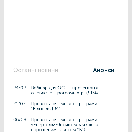
Останні новини
Анонси
24/02
Вебінар для ОСББ: презентація
оновленої програми «ГрінДІМ»
21/07
Презентація змін до Програми
“ВідновиДІМ”
06/08
Презентація змін до Програми
«Енергодім» (прийом заявок за
спрощеним пакетом “Б”)