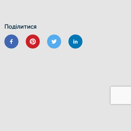
ЕНЕРГОДІМ
ЕНЕРГОЕФЕКТИВНІСТЬ
ФОНД ЕЕ
Запрошуємо на інформаційно-
навчальний семінар
Поділитися
24/01
ВІДНОВИДІМ
ВІДНОВЛЕННЯ
ЕНЕРГОЕФЕКТИВНІСТЬ
ОСББ
ФОНД_ЕЕ ЕНЕРГОДІМ
Запрошуємо на форум
«Енергоефективність та відновлення
житлового сектору: можливості,
практика та перспективи»
20/11
GIZ
IFC
ВІДНОВИДІМ
ВІДНОВЛЕННЯ
ЕНЕРГОДІМ
ФОНД_ЕЕ ЕНЕРГОДІМ
1 грудня відбудеться ІІІ Всеукраїнський
форум Фонду енергоефективності
14/06
ЗАХІД
Запрошуємо на презентацію програми