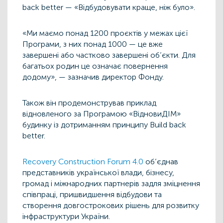
back better — «Відбудовувати краще, ніж було».
«Ми маємо понад 1200 проєктів у межах цієї
Програми, з них понад 1000 — це вже
завершені або частково завершені об’єкти. Для
багатьох родин це означає повернення
додому», — зазначив директор Фонду.
Також він продемонстрував приклад
відновленого за Програмою «ВідновиДІМ»
будинку із дотриманням принципу Build back
better.
Recovery Construction Forum 4.0
об’єднав
представників української влади, бізнесу,
громад і міжнародних партнерів задля зміцнення
співпраці, пришвидшення відбудови та
створення довгострокових рішень для розвитку
інфраструктури України.