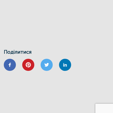
для майбутніх проєктних менеджерів
01/02
Воркшоп з використання маркетплейсу
Фонду енергоефективності
30/01
ВІДНОВИДІМ
ВІДНОВЛЕННЯ
ЕНЕРГОДІМ
ЕНЕРГОЕФЕКТИВНІСТЬ
ФОНД ЕЕ
Запрошуємо на інформаційно-
навчальний семінар
Поділитися
24/01
ВІДНОВИДІМ
ВІДНОВЛЕННЯ
ЕНЕРГОЕФЕКТИВНІСТЬ
ОСББ
ФОНД_ЕЕ ЕНЕРГОДІМ
Запрошуємо на форум
«Енергоефективність та відновлення
житлового сектору: можливості,
практика та перспективи»
20/11
GIZ
IFC
ВІДНОВИДІМ
ВІДНОВЛЕННЯ
ЕНЕРГОДІМ
ФОНД_ЕЕ ЕНЕРГОДІМ