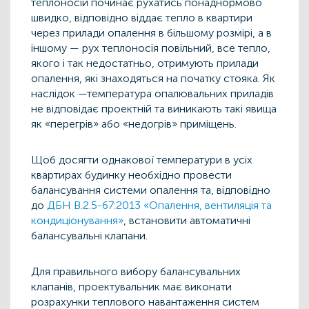
теплоносій починає рухатись понаднормово
швидко, відповідно віддає тепло в квартири
через прилади опалення в більшому розмірі, а в
іншому — рух теплоносія повільний, все тепло,
якого і так недостатньо, отримують прилади
опалення, які знаходяться на початку стояка. Як
наслідок —температура опалювальних приладів
не відповідає проектній та виникають такі явища
як «перегрів» або «недогрів» приміщень.
Щоб досягти однакової температури в усіх
квартирах будинку необхідно провести
балансування системи опалення та, відповідно
до
ДБН В.2.5-67:2013 «Опалення, вентиляція та
кондиціонування»
, встановити автоматичні
балансувальні клапани.
Для правильного вибору балансувальних
клапанів, проектувальник має виконати
розрахунки теплового навантаження систем