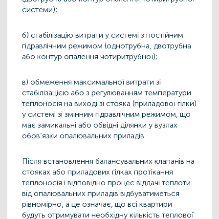
системи);
б) стабілізацію витрати у системі з постійним
гідравлічним режимом (однотрубна, двотрубна
або контур опалення чотиритрубної);
в) обмеження максимальної витрати зі
стабілізацією або з регулюванням температури
теплоносія на виході зі стояка (приладової гілки)
у системі зі змінним гідравлічним режимом, що
має замикальні або обвідні ділянки у вузлах
обов’язки опалювальних приладів.
Після встановлення балансувальних клапанів на
стояках або приладових гілках протікання
теплоносія і відповідно процес віддачі теплоти
від опалювальних приладів відбуватиметься
рівномірно, а це означає, що всі квартири
будуть отримувати необхідну кількість теплової