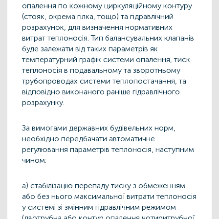
опалення по кожному циркуляційному контуру
(стояк, окрема гілка, тощо) та гідравлічний
розрахунок, для визначення нормативних
витрат теплоносія. Тип балансувальних клапанів
буде залежати від таких параметрів як
температурний графік системи опалення, тиск
теплоносія в подавальному та зворотньому
трубопроводах системи теплопостачання, та
відповідно виконаного раніше гідравлічного
розрахунку.
За вимогами державних будівельних норм,
необхідно передбачати автоматичне
регулювання параметрів теплоносія, наступним
чином:
а) стабілізацію перепаду тиску з обмеженням
або без нього максимальної витрати теплоносія
у системі зі змінним гідравлічним режимом
(двотрубна або контур опалення чотиритрубної