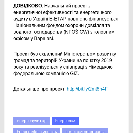
ДОВІДКОВО.
 Навчальний проект з 
енергетичної ефективності та енергетичного 
аудиту в Україні Е-ЕТАР повністю фінансується 
Національним фондом охорони довкілля та 
водного господарства (NFOŚiGW) з головним 
офісом у Варшаві. 
Проект був схвалений Міністерством розвитку 
громад та територій України на початку 2019 
року та реалізується у співпраці з Німецькою 
федеральною компанією GIZ. 
Детальніше про проект: 
http://bit.ly/2mt8h4F
енергоаудитор
Енергодім
Енергоефективність
енергомодернізація