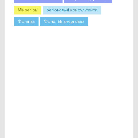
Мінрегіон
регіональні консультанти
Фонд ЕЕ
Фонд_ЕЕ Енергодім