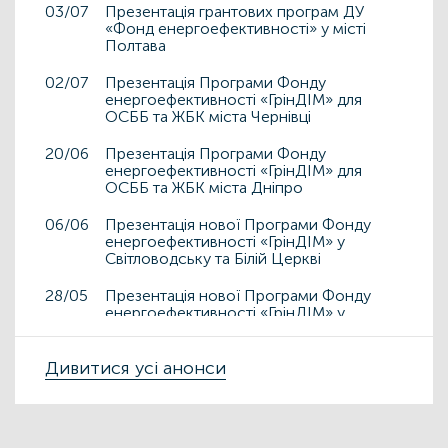
03/07
Презентація грантових програм ДУ
«Фонд енергоефективності» у місті
Полтава
02/07
Презентація Програми Фонду
енергоефективності «ГрінДІМ» для
ОСББ та ЖБК міста Чернівці
20/06
Презентація Програми Фонду
енергоефективності «ГрінДІМ» для
ОСББ та ЖБК міста Дніпро
06/06
Презентація нової Програми Фонду
енергоефективності «ГрінДІМ» у
Світловодську та Білій Церкві
28/05
Презентація нової Програми Фонду
енергоефективності «ГрінДІМ» у
Дрогобичі та Львові
15/05
Дивитися усі анонси
Презентація нової Програми Фонду
енергоефективності «ГрінДІМ» у місті
Чортків
06/05
Фонд енергоефективності презентує