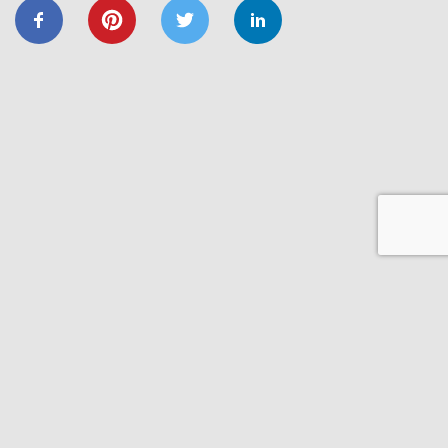
ФОНД_ЕЕ ЕНЕРГОДІМ
Запрошуємо на форум
«Енергоефективність та відновлення
житлового сектору: можливості,
практика та перспективи»
20/11
GIZ
IFC
ВІДНОВИДІМ
ВІДНОВЛЕННЯ
ЕНЕРГОДІМ
ФОНД_ЕЕ ЕНЕРГОДІМ
1 грудня відбудеться ІІІ Всеукраїнський
форум Фонду енергоефективності
14/06
ЗАХІД
Запрошуємо на презентацію програми
“Енергодім” для громад Івано-
Франківщини
23/03
ЗАХІД
Запрошуємо на презентацію програми
“Енергодім” для громад Івано-
Франківщини