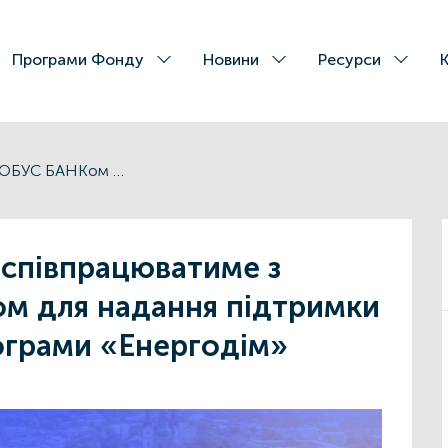
Програми Фонду
Новини
Ресурси
Львівська ОВА співпрацюватиме з ГЛОБУС БАНКом для надання підтримки учасникам Програми «Енергодім»
 співпрацюватиме з
м для надання підтримки
ограми «Енергодім»