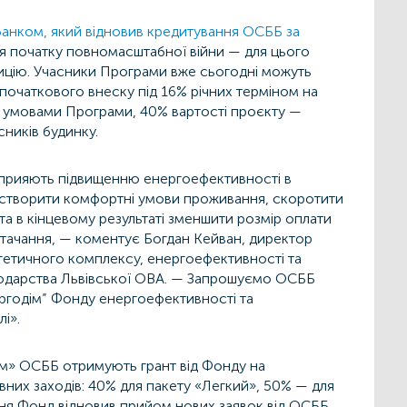
нком, який відновив кредитування ОСББ за
я початку повномасштабної війни — для цього
ицію. Учасники Програми вже сьогодні можуть
 початкового внеску під 16% річних терміном на
за умовами Програми, 40% вартості проєкту —
ників будинку.
сприяють підвищенню енергоефективності в
 створити комфортні умови проживання, скоротити
та в кінцевому результаті зменшити розмір оплати
стачання, — коментує Богдан Кейван, директор
етичного комплексу, енергоефективності та
одарства Львівської ОВА. — Запрошуємо ОСББ
ергодім” Фонду енергоефективності та
і».
м» ОСББ отримують грант від Фонду на
их заходів: 40% для пакету «Легкий», 50% — для
ня Фонд відновив прийом нових заявок від ОСББ,