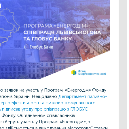
тю заявок на участь у Програмі «Енергодім» Фонду
егіонів України. Нещодавно
Департамент паливно-
нергоефективності та житлово-комунального
 підписав угоду про співпрацю з ГЛОБУС
Фонду. Об’єднанням співвласників
кі беруть участь у Програмі «Енергодім», з
о здійснюється відшкодування відсоткової ставки