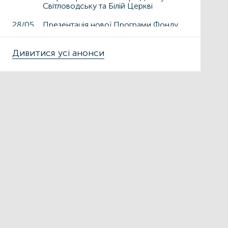
Світловодську та Білій Церкві
28/05
Презентація нової Програми Фонду
енергоефективності «ГрінДІМ» у
Дрогобичі та Львові
Дивитися усі анонси
15/05
Презентація нової Програми Фонду
енергоефективності «ГрінДІМ» у
місті Чортків
06/05
Фонд енергоефективності
презентує нову Програму «ГрінДІМ»
в регіонах
02/04
Запрошуємо на захід
«Енергоефективність як національна
ідея у сфері ЖКГ та бізнесу»
27/03
ЕНЕРГОДІМ
ФОНД_ЕЕ ЕНЕРГОДІМ
Фонд енергоефективності спільно з
Міжнародною фінансовою
корпорацією запускає онлайн-
школу для майбутніх проєктних