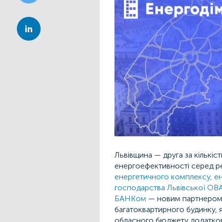
Львівщина — друга за кількіс
енергоефективності серед р
енергетичного комплексу, е
господарства Львівської ОВА
БАНКом
— новим партнером 
багатоквартирного будинку, я
обласного бюджету додатков