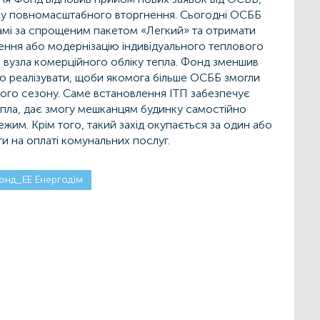
тку повномасштабного вторгнення. Сьогодні ОСББ
амі за спрощеним пакетом «Легкий» та отримати
ення або модернізацію індивідуального теплового
я вузла комерційного обліку тепла. Фонд зменшив
ідно реалізувати, щоби якомога більше ОСББ змогли
ого сезону. Саме встановлення ІТП забезпечує
тепла, дає змогу мешканцям будинку самостійно
жим. Крім того, такий захід окупається за один або
и на оплаті комунальних послуг.
онд_ЕЕ Енергодім