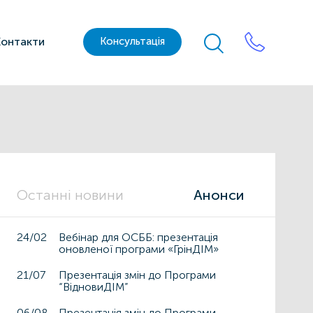
Контакти
Консультація
Останні новини
Анонси
24/02
Вебінар для ОСББ: презентація
оновленої програми «ГрінДІМ»
21/07
Презентація змін до Програми
“ВідновиДІМ”
06/08
Презентація змін до Програми