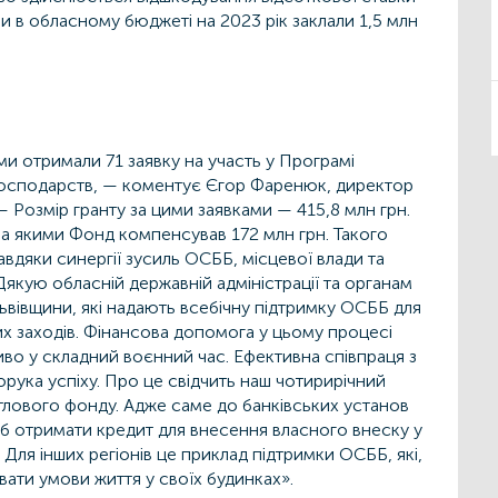
би в обласному бюджеті на 2023 рік заклали 1,5 млн
ми отримали 71 заявку на участь у Програмі
огосподарств, — коментує Єгор Фаренюк, директор
 Розмір гранту за цими заявками — 415,8 млн грн.
 за якими Фонд компенсував 172 млн грн. Такого
авдяки синергії зусиль ОСББ, місцевої влади та
якую обласній державній адміністрації та органам
вівщини, які надають всебічну підтримку ОСББ для
 заходів. Фінансова допомога у цьому процесі
во у складний воєнний час. Ефективна співпраця з
рука успіху. Про це свідчить наш чотирирічний
тлового фонду. Адже саме до банківських установ
б отримати кредит для внесення власного внеску у
Для інших регіонів це приклад підтримки ОСББ, які,
вати умови життя у своїх будинках».