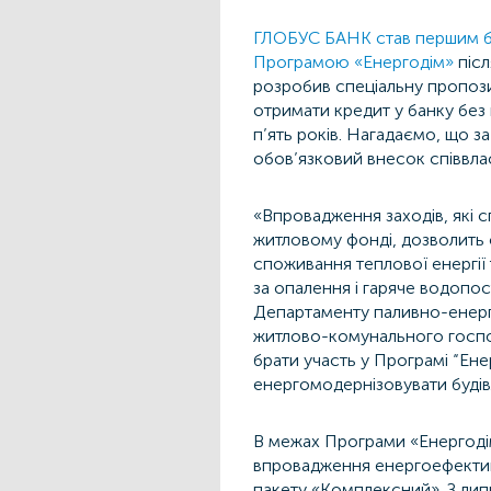
ГЛОБУС БАНК став першим ба
Програмою «Енергодім»
післ
розробив спеціальну пропоз
отримати кредит у банку без
п’ять років. Нагадаємо, що 
обов’язковий внесок співвлас
«Впровадження заходів, які 
житловому фонді, дозволить
споживання теплової енергії 
за опалення і гаряче водопо
Департаменту паливно-енерг
житлово-комунального госп
брати участь у Програмі “Ен
енергомодернізовувати будівл
В межах Програми «Енергоді
впровадження енергоефективн
пакету «Комплексний». З лип