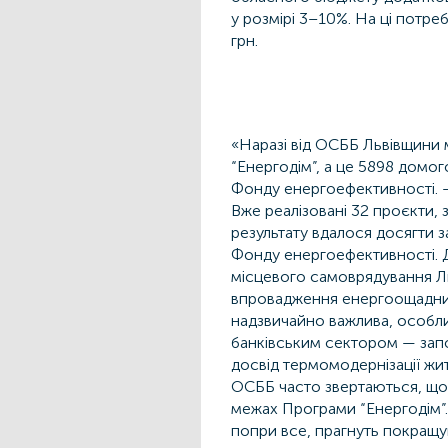
у розмірі 3–10%. На ці потре
грн.
«Наразі від ОСББ Львівщини 
“Енергодім”, а це 5898 дом
Фонду енергоефективності. —
Вже реалізовані 32 проєкти,
результату вдалося досягти з
Фонду енергоефективності. Д
місцевого самоврядування Ль
впровадження енергоощадних
надзвичайно важлива, особли
банківським сектором — запо
досвід термомодернізації жи
ОСББ часто звертаються, що
межах Програми “Енергодім”. 
попри все, прагнуть покращу