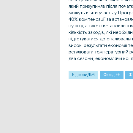
який призупиняв після поча
можуть взяти участь у Прогр
40% компенсації за встановл
пункту, а також встановленн
кількість заходів, які необх
підготуватися до опалювальн
високі результати економії 
регулювати температурний ре
два сезони, економлячи кошт
ВідновиДІМ
Фонд ЕЕ
Ф