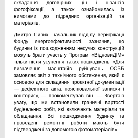
складання договірних цін і нюансів 
фотофіксації, а також ознайомилась із 
вимогами до підрядних організацій та 
матеріалів.
Дмитро Сирих, начальник відділу верифікації 
Фонду енергоефективності, зазначив, що 
будинки із пошкодженням несучих конструкцій 
можуть брати участь у Програмі «ВідновиДІМ» 
тільки після усунення таких пошкоджень. «
Для 
визначення масштабів руйнувань ОСББ 
замовляє 
звіт з технічного обстеження, який є 
основою для складання проєктної документації 
— дефектного акта, пояснювальної записки і 
кошторису, — прокоментував він. — Звертаю 
увагу, що ми встановили граничні вартості 
будівельних робіт, які включають матеріали та 
обладнання. Всі пошкодження будинку та 
проведені ремонтні роботи мають бути 
підтверджені за допомогою фотоматеріалів».