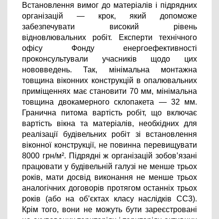
Встановлення вимог до матеріалів і підрядних 
організацій — крок, який допоможе 
забезпечувати високий рівень 
відновлювальних робіт. Експерти технічного 
офісу Фонду енергоефективності 
проконсультували учасників щодо цих 
нововведень. Так, мінімальна монтажна 
товщина віконних конструкцій в опалювальних 
приміщеннях має становити 70 мм, мінімальна 
товщина двокамерного склопакета — 32 мм. 
Гранична питома вартість робіт, що включає 
вартість вікна та матеріалів, необхідних для 
реалізації будівельних робіт зі встановлення 
віконної конструкції, не повинна перевищувати 
8000 грн/м². Підрядні ж організацій зобов’язані 
працювати у будівельній галузі не менше трьох 
років, мати досвід виконання не менше трьох 
аналогічних договорів протягом останніх трьох 
років (або на об’єктах класу наслідків СС3). 
Крім того, 
вони не можуть бути зареєстровані 