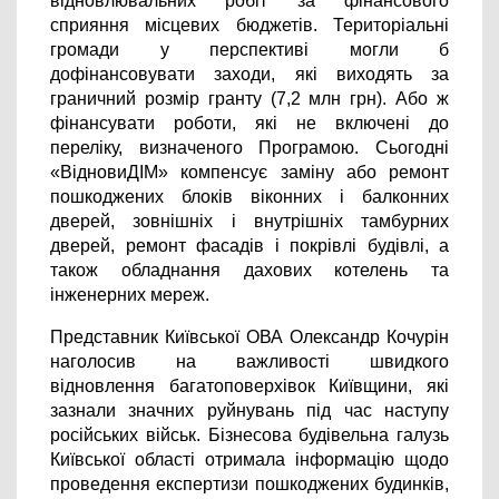
відновлювальних робіт за фінансового 
сприяння місцевих бюджетів. Територіальні 
громади у перспективі могли б 
дофінансовувати заходи, які виходять за 
граничний розмір гранту (7,2 млн грн). Або ж 
фінансувати роботи, які не включені до 
переліку, визначеного Програмою. Сьогодні 
«ВідновиДІМ» компенсує 
заміну або ремонт 
пошкоджених блоків віконних і балконних 
дверей, зовнішніх і внутрішніх тамбурних 
дверей, ремонт фасадів і покрівлі будівлі, а 
також обладнання дахових котелень та 
інженерних мереж.
Представник Київської ОВА Олександр Кочурін 
наголосив на важливості швидкого 
відновлення багатоповерхівок Київщини, які 
зазнали значних руйнувань під час наступу 
російських військ. Бізнесова будівельна галузь 
Київської області отримала інформацію щодо 
проведення експертизи пошкоджених будинків, 