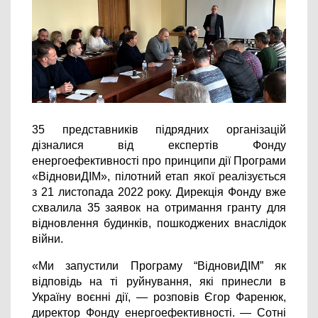
35 представників підрядних організацій 
дізналися від експертів Фонду 
енергоефективності про принципи дії Програми 
«ВідновиДІМ», пілотний етап якої реалізується 
з 21 листопада 2022 року. 
Дирекція Фонду вже 
схвалила 35 заявок на отримання гранту для 
відновлення будинків, пошкоджених внаслідок 
війни.
«Ми запустили Програму “ВідновиДІМ” як 
відповідь на ті руйнування, які принесли в 
Україну воєнні дії, — розповів Єгор Фаренюк, 
директор Фонду енергоефективності. — Сотні 