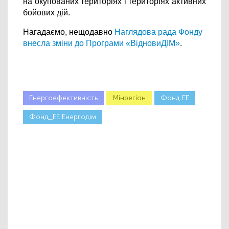
на окупованих територіях і територіях активних 
бойових дій.
Нагадаємо, нещодавно 
Наглядова рада Фонду 
внесла зміни до Програми «ВідновиДІМ»
.
Енергоефективність
Мінрегіон
Фонд ЕЕ
Фонд_ЕЕ Енергодім