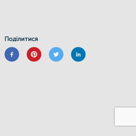
ЕНЕРГОДІМ
ЕНЕРГОЕФЕКТИВНІСТЬ
ФОНД ЕЕ
Запрошуємо на інформаційно-
навчальний семінар
24/01
Поділитися
ВІДНОВИДІМ
ВІДНОВЛЕННЯ
ЕНЕРГОЕФЕКТИВНІСТЬ
ОСББ
ФОНД_ЕЕ ЕНЕРГОДІМ
Запрошуємо на форум
«Енергоефективність та відновлення
житлового сектору: можливості,
практика та перспективи»
20/11
GIZ
IFC
ВІДНОВИДІМ
ВІДНОВЛЕННЯ
ЕНЕРГОДІМ
ФОНД_ЕЕ ЕНЕРГОДІМ
1 грудня відбудеться ІІІ Всеукраїнський
форум Фонду енергоефективності
14/06
ЗАХІД