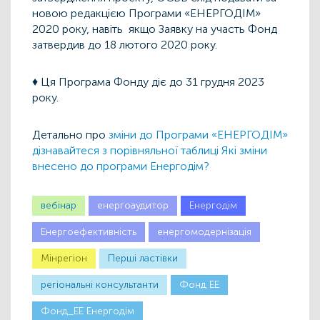
новою редакцією Програми «ЕНЕРГОДІМ»
2020 року, навіть якщо Заявку на участь Фонд
затвердив до 18 лютого 2020 року.
♦ Ця Програма Фонду діє до 31 грудня 2023
року.
Детально про
зміни до Програми «ЕНЕРГОДІМ»
дізнавайтеся з порівняльної таблиці Які зміни
внесено до програми Енергодім?
вебінар
енергоаудитор
Енергодім
Енергоефективність
енергомодернізація
Мінрегіон
Першi ластiвки
регіональні консультанти
Фонд ЕЕ
Фонд_ЕЕ Енергодім