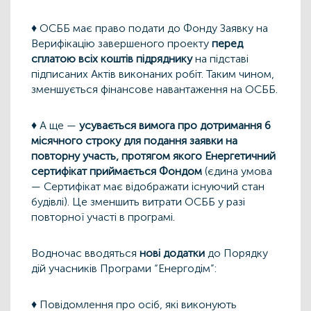
♦ ОСББ має право подати до Фонду Заявку на
Верифікацію завершеного проекту
перед
сплатою всіх коштів підряднику
на підставі
підписаних Актів виконаних робіт. Таким чином,
зменшується фінансове навантаження на ОСББ.
♦ А ще —
усувається вимога про дотримання 6
місячного строку для подання заявки на
повторну участь, протягом якого Енергетичний
сертифікат приймається Фондом
(єдина умова
— Сертифікат має відображати існуючий стан
будівлі). Це зменшить витрати ОСББ у разі
повторної участі в програмі.
Водночас вводяться
нові додатки
до Порядку
дій учасників Програми “Енергодім”:
♦ Повідомлення про осіб, які виконують