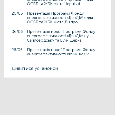
ОСББ та ЖБК міста Чернівці
20/06
Презентація Програми Фонду
енергоефективності «ГрінДІМ» для
ОСББ та ЖБК міста Дніпро
06/06
Презентація нової Програми Фонду
енергоефективності «ГрінДІМ» у
Світловодську та Білій Церкві
28/05
Презентація нової Програми Фонду
енергоефективності «ГрінДІМ» у
Дрогобичі та Львові
15/05
Дивитися усі анонси
Презентація нової Програми Фонду
енергоефективності «ГрінДІМ» у місті
Чортків
06/05
Фонд енергоефективності презентує
нову Програму «ГрінДІМ» в регіонах
02/04
Запрошуємо на захід
«Енергоефективність як національна
ідея у сфері ЖКГ та бізнесу»