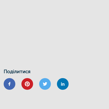
27/03
ЕНЕРГОДІМ
ФОНД_ЕЕ ЕНЕРГОДІМ
Фонд енергоефективності спільно з
Міжнародною фінансовою
корпорацією запускає онлайн-школу
для майбутніх проєктних менеджерів
01/02
Воркшоп з використання маркетплейсу
Фонду енергоефективності
30/01
ВІДНОВИДІМ
ВІДНОВЛЕННЯ
ЕНЕРГОДІМ
ЕНЕРГОЕФЕКТИВНІСТЬ
ФОНД ЕЕ
Запрошуємо на інформаційно-
навчальний семінар
Поділитися
24/01
ВІДНОВИДІМ
ВІДНОВЛЕННЯ
ЕНЕРГОЕФЕКТИВНІСТЬ
ОСББ
ФОНД_ЕЕ ЕНЕРГОДІМ
Запрошуємо на форум
«Енергоефективність та відновлення
житлового сектору: можливості,
практика та перспективи»