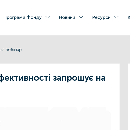
Програми Фонду
Новини
Ресурси
на вебінар
ективності запрошує на