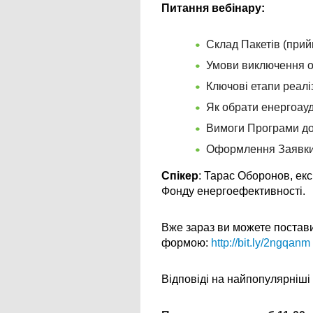
Питання вебінару:
Склад Пакетів (прий
Умови виключення о
Ключові етапи реаліз
Як обрати енергоау
Вимоги Програми до 
Оформлення Заявки н
Спікер
: Тарас Оборонов, ек
Фонду енергоефективності. 
Вже зараз ви можете постави
формою: 
http://bit.ly/2ngqanm
Відповіді на найпопулярніші 