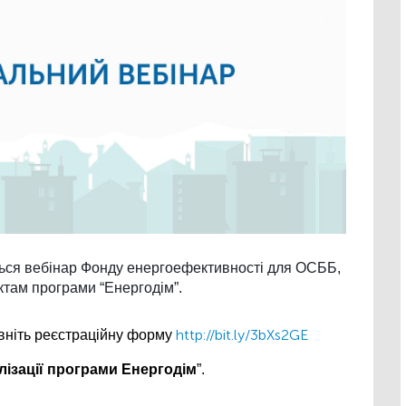
ться вебінар Фонду енергоефективності для ОСББ, 
ктам програми “Енергодім”.
http://bit.ly/3bXs2GE
овніть реєстраційну форму 
алізації програми Енергодім
”.