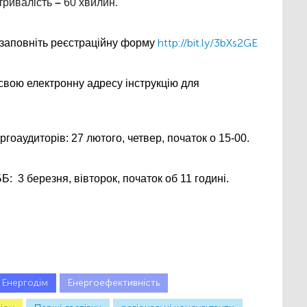
 тривалість 
– 
60 хвилин.
http://bit.ly/3bXs2GE
заповніть реєстраційну форму 
свою електронну адресу інструкцію для 
гоаудиторів: 27 лютого, четвер, початок о 15-00.
  3 березня, вівторок, початок об 11 годині. 
Енергодім
Енергоефективність