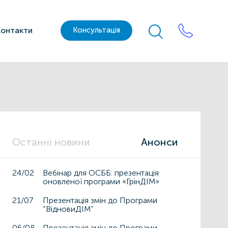
Контакти
Консультація
Останні новини
Анонси
24/02
Вебінар для ОСББ: презентація
оновленої програми «ГрінДІМ»
21/07
Презентація змін до Програми
“ВідновиДІМ”
06/08
Презентація змін до Програми