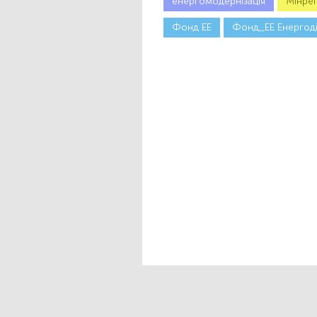
енергомодернізація
Мінрег
Фонд ЕЕ
Фонд_ЕЕ Енергод