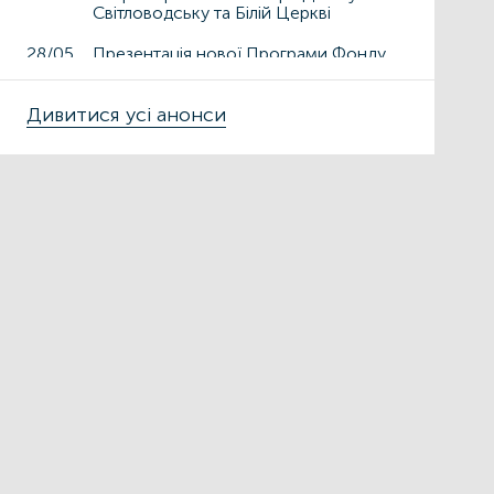
Світловодську та Білій Церкві
28/05
Презентація нової Програми Фонду
енергоефективності «ГрінДІМ» у
Дрогобичі та Львові
Дивитися усі анонси
15/05
Презентація нової Програми Фонду
енергоефективності «ГрінДІМ» у
місті Чортків
06/05
Фонд енергоефективності
презентує нову Програму «ГрінДІМ»
в регіонах
02/04
Запрошуємо на захід
«Енергоефективність як національна
ідея у сфері ЖКГ та бізнесу»
27/03
ЕНЕРГОДІМ
ФОНД_ЕЕ ЕНЕРГОДІМ
Фонд енергоефективності спільно з
Міжнародною фінансовою
корпорацією запускає онлайн-
школу для майбутніх проєктних