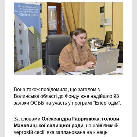
Вона також повідомила, що 
загалом з 
Волинської області до Фонду вже надійшло 93 
заявки ОСББ на участь у програмі “Енергодім”.
За словами 
Олександра Гаврилюка, г
олови 
Маневицької селищної ради
, н
а найближчій 
черговій сесії, яка запланована на кінець 