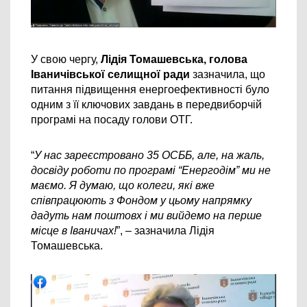
У свою чергу, 
Лідія Томашевська, голова 
Іваничівської селищної ради 
зазначила, що 
питання підвищення енергоефективності було 
одним з її ключових завдань в передвиборчій 
програмі на посаду голови ОТГ.
“
У нас зареєстровано 35 ОСББ, але, на жаль, 
досвіду роботи по програмі “Енергодім” ми не 
маємо. Я думаю, що колеги, які вже 
співпрацюють з Фондом у цьому напрямку 
дадуть нам поштовх і ми вийдемо на перше 
місце в Іваничах!
”, – зазначила Лідія 
Томашевська.