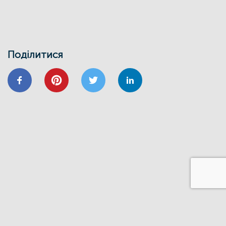
ЕНЕРГОДІМ
ЕНЕРГОЕФЕКТИВНІСТЬ
ФОНД ЕЕ
Запрошуємо на інформаційно-
навчальний семінар
Поділитися
24/01
ВІДНОВИДІМ
ВІДНОВЛЕННЯ
ЕНЕРГОЕФЕКТИВНІСТЬ
ОСББ
ФОНД_ЕЕ ЕНЕРГОДІМ
Запрошуємо на форум
«Енергоефективність та відновлення
житлового сектору: можливості,
практика та перспективи»
20/11
GIZ
IFC
ВІДНОВИДІМ
ВІДНОВЛЕННЯ
ЕНЕРГОДІМ
ФОНД_ЕЕ ЕНЕРГОДІМ
1 грудня відбудеться ІІІ Всеукраїнський
форум Фонду енергоефективності
14/06
ЗАХІД