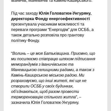
Іваничів, Маневичів та 
Камінь-Каширського.
Під час заходу 
Юлія Головатюк-Унгуряну, 
директорка Фонду енергоефективності 
презентувала учасникам можливості та 
переваги програми “Енергодім” для ОСББ, а 
також детально розповіла про грантову 
політику Фонду.
“
Волинь – це моя Батьківщина. Приємно, що 
ми посилюємо співпрацю шляхом підписання 
меморандумів з Іваничівською та 
Маневицькою селищними радами, а також з 
Камінь-Каширською міською радою. Ми 
розраховуємо, що інші жителі, які ще не 
створили ОСББ у своїх будинках, 
об’єднаються, щоб разом провести 
термореновацію спільного житла
”, – 
зазначила Юлія Головатюк-Унгуряну.