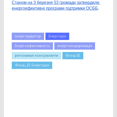
Станом на 3 березня 53 громади затвердили 
енергоефективні програми підтримки ОСББ
.
енергоаудитор
Енергодім
Енергоефективність
енергомодернізація
регіональні консультанти
Фонд ЕЕ
Фонд_ЕЕ Енергодім