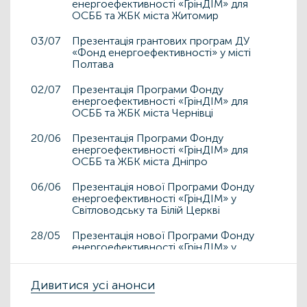
енергоефективності «ГрінДІМ» для
ОСББ та ЖБК міста Житомир
03/07
Презентація грантових програм ДУ
«Фонд енергоефективності» у місті
Полтава
02/07
Презентація Програми Фонду
енергоефективності «ГрінДІМ» для
ОСББ та ЖБК міста Чернівці
20/06
Презентація Програми Фонду
енергоефективності «ГрінДІМ» для
ОСББ та ЖБК міста Дніпро
06/06
Презентація нової Програми Фонду
енергоефективності «ГрінДІМ» у
Світловодську та Білій Церкві
28/05
Презентація нової Програми Фонду
енергоефективності «ГрінДІМ» у
Дрогобичі та Львові
15/05
Дивитися усі анонси
Презентація нової Програми Фонду
енергоефективності «ГрінДІМ» у місті