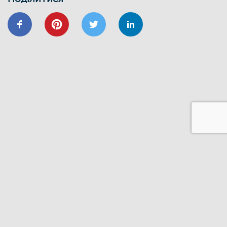
24/01
ВІДНОВИДІМ
ВІДНОВЛЕННЯ
ЕНЕРГОЕФЕКТИВНІСТЬ
ОСББ
ФОНД_ЕЕ ЕНЕРГОДІМ
Запрошуємо на форум
«Енергоефективність та відновлення
житлового сектору: можливості,
практика та перспективи»
20/11
GIZ
IFC
ВІДНОВИДІМ
ВІДНОВЛЕННЯ
ЕНЕРГОДІМ
ФОНД_ЕЕ ЕНЕРГОДІМ
1 грудня відбудеться ІІІ Всеукраїнський
форум Фонду енергоефективності
14/06
ЗАХІД
Запрошуємо на презентацію програми
“Енергодім” для громад Івано-
Франківщини
23/03
ЗАХІД
Запрошуємо на презентацію програми