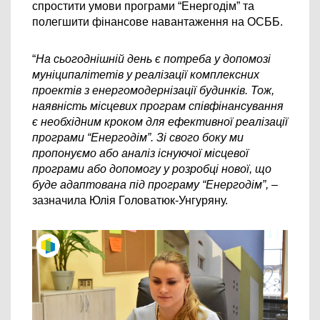
спростити умови програми “Енергодім” та 
полегшити фінансове навантаження на ОСББ. 
“
На сьогоднішній день є потреба у допомозі 
муніципалітетів у реалізації комплексних 
проектів з енергомодернізації будинків. Тож, 
наявність місцевих програм співфінансування 
є необхідним кроком для ефективної реалізації 
програми “Енергодім”. Зі свого боку ми 
пропонуємо або аналіз існуючої місцевої 
програми або допомогу у розробці нової, що 
буде адаптована під програму “Енергодім”,
 – 
зазначила Юлія Головатюк-Унгуряну.