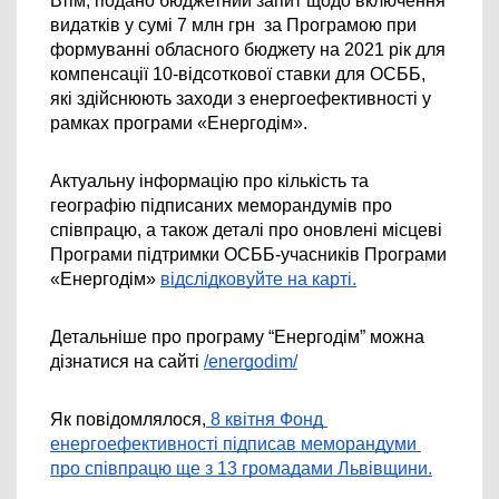
Втім, подано бюджетний запит щодо включення 
видатків у сумі 7 млн грн  за Програмою при 
формуванні обласного бюджету на 2021 рік для 
компенсації 10-відсоткової ставки для ОСББ, 
які здійснюють заходи з енергоефективності у 
рамках програми «Енергодім». 
Актуальну інформацію про кількість та 
географію підписаних меморандумів про 
співпрацю, а також деталі про оновлені місцеві 
Програми підтримки ОСББ-учасників Програми 
«Енергодім»
відслідковуйте на карті.
Детальніше про програму “Енергодім” можна 
дізнатися на сайті
/energodim/
Як повідомлялося,
 8 квітня Фонд 
енергоефективності підписав меморандуми 
про співпрацю ще з 13 громадами Львівщини.