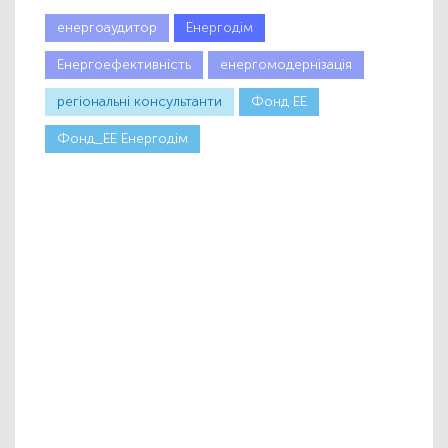
енергоаудитор
Енергодім
Енергоефективність
енергомодернізація
регіональні консультанти
Фонд ЕЕ
Фонд_ЕЕ Енергодім