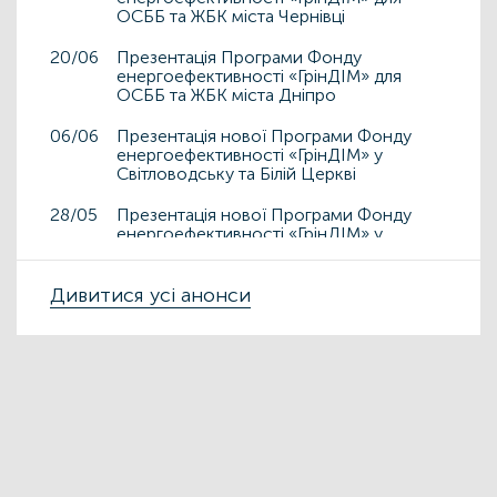
ОСББ та ЖБК міста Чернівці
20/06
Презентація Програми Фонду
енергоефективності «ГрінДІМ» для
ОСББ та ЖБК міста Дніпро
06/06
Презентація нової Програми Фонду
енергоефективності «ГрінДІМ» у
Світловодську та Білій Церкві
28/05
Презентація нової Програми Фонду
енергоефективності «ГрінДІМ» у
Дрогобичі та Львові
15/05
Дивитися усі анонси
Презентація нової Програми Фонду
енергоефективності «ГрінДІМ» у місті
Чортків
06/05
Фонд енергоефективності презентує
нову Програму «ГрінДІМ» в регіонах
02/04
Запрошуємо на захід
«Енергоефективність як національна
ідея у сфері ЖКГ та бізнесу»