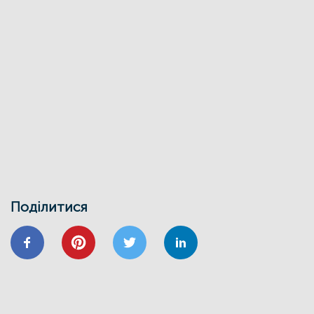
27/03
ЕНЕРГОДІМ
ФОНД_ЕЕ ЕНЕРГОДІМ
Фонд енергоефективності спільно з
Міжнародною фінансовою
корпорацією запускає онлайн-школу
для майбутніх проєктних менеджерів
01/02
Воркшоп з використання маркетплейсу
Фонду енергоефективності
30/01
ВІДНОВИДІМ
ВІДНОВЛЕННЯ
ЕНЕРГОДІМ
ЕНЕРГОЕФЕКТИВНІСТЬ
ФОНД ЕЕ
Запрошуємо на інформаційно-
навчальний семінар
Поділитися
24/01
ВІДНОВИДІМ
ВІДНОВЛЕННЯ
ЕНЕРГОЕФЕКТИВНІСТЬ
ОСББ
ФОНД_ЕЕ ЕНЕРГОДІМ
Запрошуємо на форум
«Енергоефективність та відновлення
житлового сектору: можливості,
практика та перспективи»