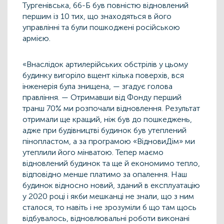
Тургенівська, 66-Б був повністю відновлений
першим із 10 тих, що знаходяться в його
управлінні та були пошкоджені російською
армією.
«Внаслідок артилерійських обстрілів у цьому
будинку вигоріло вщент кілька поверхів, вся
інженерія була знищена, — згадує голова
правління. — Отримавши від Фонду перший
транш 70% ми розпочали відновлення. Результат
отримали ще кращий, ніж був до пошкеджень,
адже при будівництві будинок був утеплений
пінопластом, а за програмою «ВідновиДім» ми
утеплили його мінватою. Тепер маємо
відновлений будинок та ще й економимо тепло,
відповідно менше платимо за опалення. Наш
будинок відносно новий, зданий в експлуатацію
у 2020 році і якби мешканці не знали, що з ним
сталося, то навіть і не зрозуміли б що там щось
відбувалось, відновлювальні роботи виконані