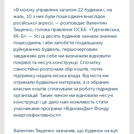
«В моєму управлінні загалом 22 будинки і, на
жаль, 10 з них були пошкоджені внаслідок
російської агресії, — розповідає Валентин
Тищенко, голова правління ОСББ «Тургенівська,
66-Б». — Усі ці десять будинків зазнали значних
пошкоджень і аби запобігти подальшому
руйнуванню будівель, першочерговим
завданням для себе ми визначили відновити
покрівлі та несучі конструкції. Спочатку
самостійно розпочали збір коштів, потім
підтримку надала міська влада. Від міста ми
отримали будівельні матеріали, а із зібраних
власних коштів сплачували за роботу підрядних
організацій. Таким чином ми відновили несучі
конструкції і це дало нам можливість стати
учасниками програми «ВідновиДім» Фонду
енергоефективності».
Валентин Тищенко зазначив, що будинок на вул.