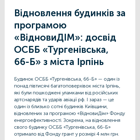
Відновлення будинків за
програмою
«ВідновиДІМ»: досвід
ОСББ «Тургенівська,
66-Б» з міста Ірпінь
Будинок ОСББ «Тургенівська, 66-Б»
— один із
понад півтисячі багатоповерхівок міста Ірпінь,
які були пошкоджені уламками від російських
артснарядів та ударів авіації рф. І зараз — це
один із близько сотні будинків Київщини,
відновлених за програмою «ВідновиДім» Фонду
енергоефективності. Зокрема, на відновлення
свого будинку ОСББ «Тургенівська, 66-Б»
отримало від Фонду грант у розмірі 4 млн грн.