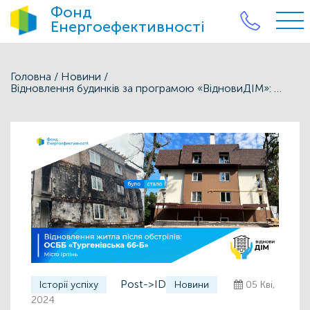
Фонд
Енергоефективності
Головна
/
Новини
/
Відновлення будинків за програмою «ВідновиДІМ»: досвід ОСББ «Тургенівська, 66-Б» з міста Ірпінь
Post->ID
Історії успіху
Новини
05 Кві,
2024