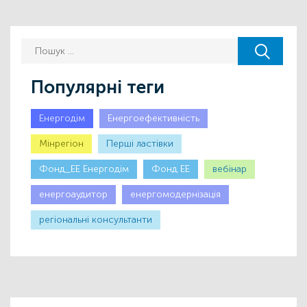
Популярні теги
Енергодім
Енергоефективність
Мінрегіон
Першi ластiвки
Фонд_ЕЕ Енергодім
Фонд ЕЕ
вебінар
енергоаудитор
енергомодернізація
регіональні консультанти