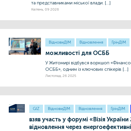
та представниками міської влади. […]
Квітень, 09 2026
ВідновиДІМ
Відновлення
ГрінДІМ
можливості для ОСББ
У Житомирі відбувся воркшоп «Фінансов
ОСББ», одним із ключових спікерів […]
Листопад, 26 2025
GIZ
ВідновиДІМ
Відновлення
ГрінДІМ
взяв участь у форумі «Візія Україн
відновлення через енергоефективні