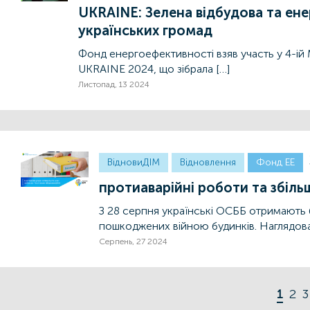
UKRAINE: Зелена відбудова та ен
українських громад
Фонд енергоефективності взяв участь у 4-ій
UKRAINE 2024, що зібрала […]
Листопад, 13 2024
ВідновиДІМ
Відновлення
Фонд ЕЕ
протиаварійні роботи та збіль
З 28 серпня українські ОСББ отримають
пошкоджених війною будинків. Наглядова
Серпень, 27 2024
1
2
3