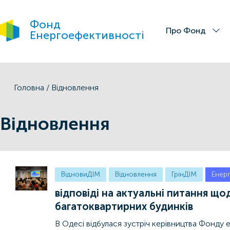
Фонд
Про Фонд
Енергоефективності
Головна
/
Відновлення
Відновлення
ВідновиДІМ
Відновлення
ГрінДІМ
Енер
відповіді на актуальні питання що
багатоквартирних будинків
В Одесі відбулася зустріч керівництва Фонд