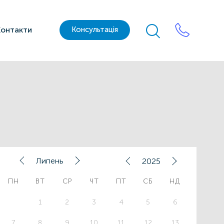
Контакти
Консультація
Липень
2025
ПН
ВТ
СР
ЧТ
ПТ
СБ
НД
1
2
3
4
5
6
7
8
9
10
11
12
13