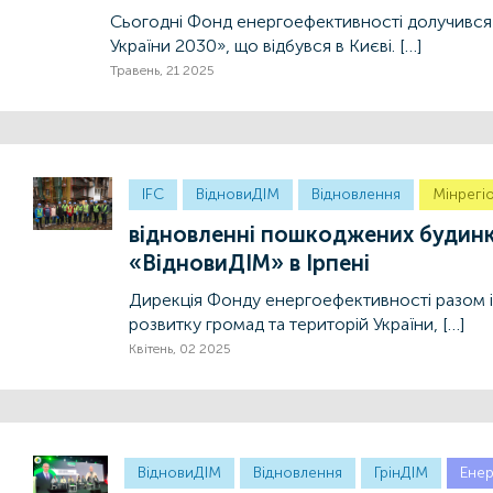
Сьогодні Фонд енергоефективності долучився 
України 2030», що відбувся в Києві. […]
Травень, 21 2025
IFC
ВідновиДІМ
Відновлення
Мінрегі
відновленні пошкоджених будинк
«ВідновиДІМ» в Ірпені
Дирекція Фонду енергоефективності разом 
розвитку громад та територій України, […]
Квітень, 02 2025
ВідновиДІМ
Відновлення
ГрінДІМ
Енер