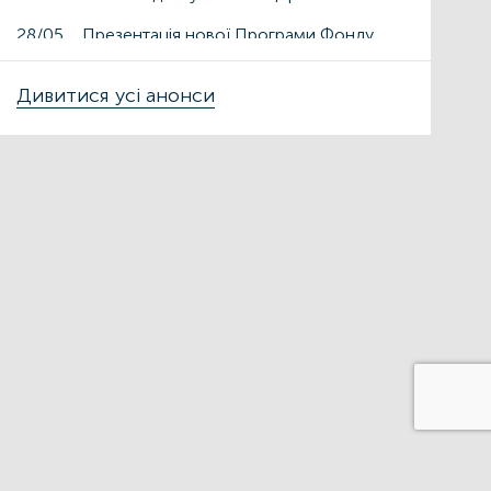
28/05
Презентація нової Програми Фонду
енергоефективності «ГрінДІМ» у
Дрогобичі та Львові
Дивитися усі анонси
15/05
Презентація нової Програми Фонду
енергоефективності «ГрінДІМ» у місті
Чортків
06/05
Фонд енергоефективності презентує
нову Програму «ГрінДІМ» в регіонах
02/04
Запрошуємо на захід
«Енергоефективність як національна
ідея у сфері ЖКГ та бізнесу»
27/03
ЕНЕРГОДІМ
ФОНД_ЕЕ ЕНЕРГОДІМ
Фонд енергоефективності спільно з
Міжнародною фінансовою
корпорацією запускає онлайн-школу
для майбутніх проєктних менеджерів
01/02
Воркшоп з використання
маркетплейсу Фонду
енергоефективності