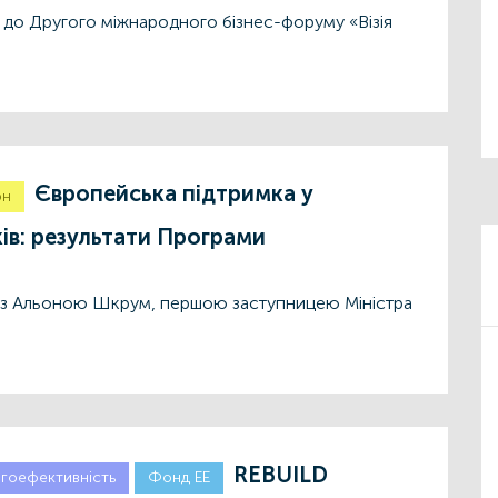
до Другого міжнародного бізнес-форуму «Візія
Європейська підтримка у
он
ів: результати Програми
із Альоною Шкрум, першою заступницею Міністра
REBUILD
гоефективність
Фонд ЕЕ