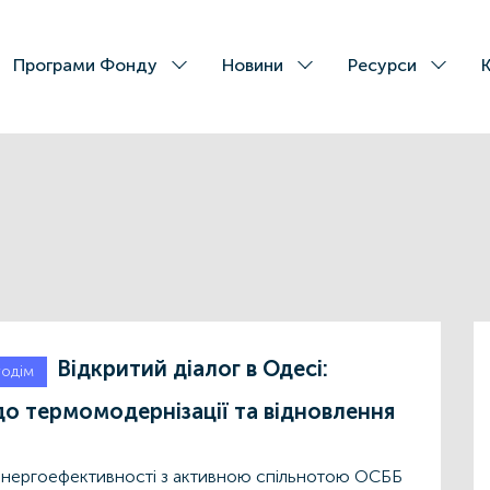
Програми Фонду
Новини
Ресурси
Відкритий діалог в Одесі:
годім
до термомодернізації та відновлення
у енергоефективності з активною спільнотою ОСББ