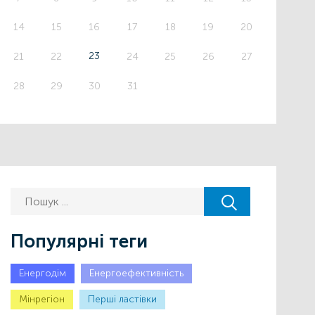
14
15
16
17
18
19
20
23
21
22
24
25
26
27
28
29
30
31
Популярні теги
Енергодім
Енергоефективність
Мінрегіон
Першi ластiвки