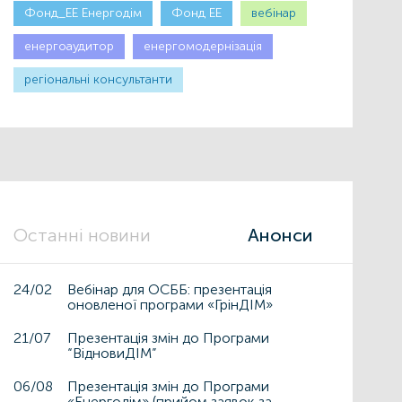
Фонд_ЕЕ Енергодім
Фонд ЕЕ
вебінар
енергоаудитор
енергомодернізація
регіональні консультанти
Останні новини
Анонси
24/02
Вебінар для ОСББ: презентація
оновленої програми «ГрінДІМ»
21/07
Презентація змін до Програми
“ВідновиДІМ”
06/08
Презентація змін до Програми
«Енергодім» (прийом заявок за