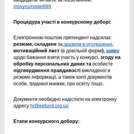
/novyny/node/669
Процедура участі в конкурсному доборі:
Електронною поштою претендент надсилає 
резюме, складене 
за
 зразком в оголошенн
і
,
мотиваційний лист 
(в довільній формі
), 
заяву
щодо бажання взяти участь у конкурсі,
 згоду на 
обробку персональних даних та 
особисте
підтвердження правдивості
 викладеної в 
резюме інформації, а також копії документів 
особи, трудової книжки, про освіту тощо.
Документи необхідно надіслати на електронну 
адресу 
hr@eefund.org.ua
Етапи конкурсного добору: