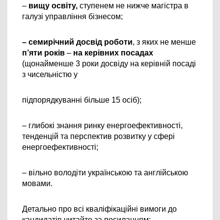
– 
вищу освіту,
 ступенем не нижче магістра в 
галузі управління бізнесом;
– семирічний досвід роботи
, з яких не менше 
п’яти років
 – 
на керівних посадах 
(щонайменше 3 роки досвіду на керівній посаді 
з чисельністю у
підпорядкуванні більше 15 осіб);
– глибокі знання ринку енергоефективності, 
тенденцій та перспектив розвитку у сфері 
енергоефективності;
– вільно володіти українською та англійською 
мовами.
Детально про всі кваліфікаційні вимоги до 
кандидатів читайте за посиланням: 