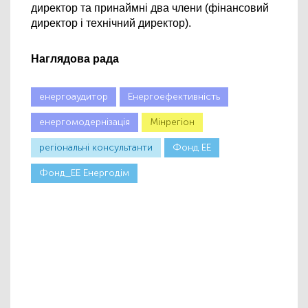
директор та принаймні два члени (фінансовий 
директор і технічний директор).
Наглядова рада
енергоаудитор
Енергоефективність
енергомодернізація
Мінрегіон
регіональні консультанти
Фонд ЕЕ
Фонд_ЕЕ Енергодім