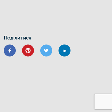
30/01
ВІДНОВИДІМ
ВІДНОВЛЕННЯ
ЕНЕРГОДІМ
ЕНЕРГОЕФЕКТИВНІСТЬ
ФОНД ЕЕ
Запрошуємо на інформаційно-
навчальний семінар
Поділитися
24/01
ВІДНОВИДІМ
ВІДНОВЛЕННЯ
ЕНЕРГОЕФЕКТИВНІСТЬ
ОСББ
ФОНД_ЕЕ ЕНЕРГОДІМ
Запрошуємо на форум
«Енергоефективність та відновлення
житлового сектору: можливості,
практика та перспективи»
20/11
GIZ
IFC
ВІДНОВИДІМ
ВІДНОВЛЕННЯ
ЕНЕРГОДІМ
ФОНД_ЕЕ ЕНЕРГОДІМ
1 грудня відбудеться ІІІ Всеукраїнський
форум Фонду енергоефективності
14/06