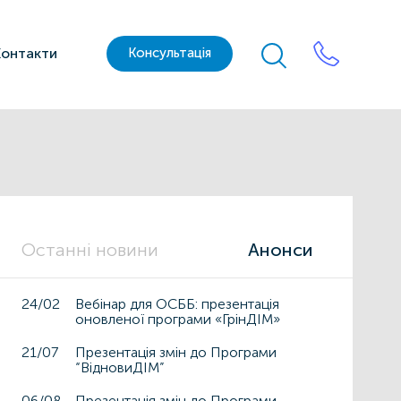
Контакти
Консультація
Останні новини
Анонси
24/02
Вебінар для ОСББ: презентація
оновленої програми «ГрінДІМ»
21/07
Презентація змін до Програми
“ВідновиДІМ”
06/08
Презентація змін до Програми