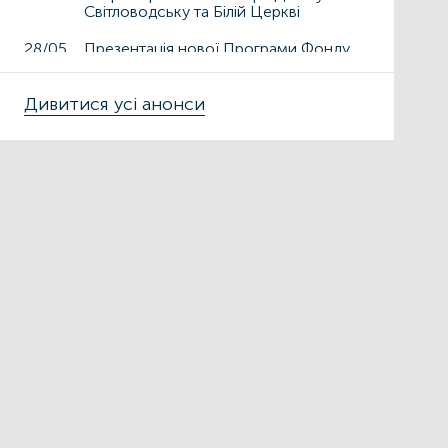
Світловодську та Білій Церкві
28/05
Презентація нової Програми Фонду
енергоефективності «ГрінДІМ» у
Дрогобичі та Львові
Дивитися усі анонси
15/05
Презентація нової Програми Фонду
енергоефективності «ГрінДІМ» у
місті Чортків
06/05
Фонд енергоефективності
презентує нову Програму «ГрінДІМ»
в регіонах
02/04
Запрошуємо на захід
«Енергоефективність як національна
ідея у сфері ЖКГ та бізнесу»
27/03
ЕНЕРГОДІМ
ФОНД_ЕЕ ЕНЕРГОДІМ
Фонд енергоефективності спільно з
Міжнародною фінансовою
корпорацією запускає онлайн-
школу для майбутніх проєктних