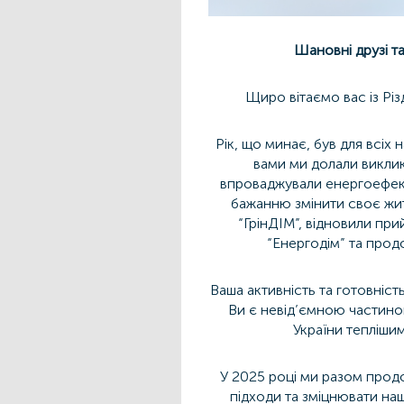
Шановні друзі т
Щиро вітаємо вас із Р
Рік, що минає, був для всіх
вами ми долали виклик
впроваджували енергоефект
бажанню змінити своє жи
“ГрінДІМ”, відновили п
“Енергодім” та прод
Ваша активність та готовніс
Ви є невід’ємною частино
України тепліши
У 2025 році ми разом прод
підходи та зміцнювати на