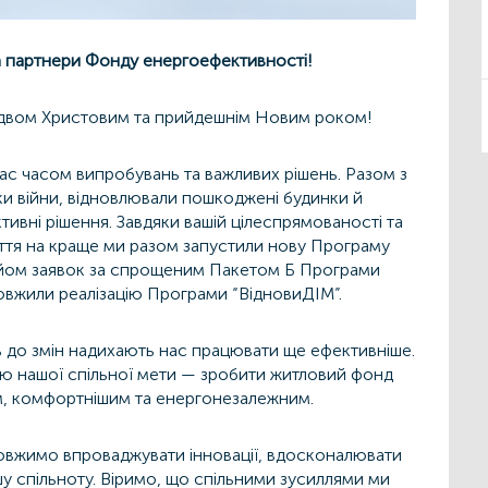
а партнери Фонду енергоефективності!
іздвом Христовим та прийдешнім Новим роком!
 нас часом випробувань та важливих рішень. Разом з
и війни, відновлювали пошкоджені будинки й
ивні рішення. Завдяки вашій цілеспрямованості та
ття на краще ми разом запустили нову Програму
рийом заявок за спрощеним Пакетом Б Програми
овжили реалізацію Програми “ВідновиДІМ”.
ть до змін надихають нас працювати ще ефективніше.
ю нашої спільної мети — зробити житловий фонд
м, комфортнішим та енергонезалежним.
овжимо впроваджувати інновації, вдосконалювати
шу спільноту. Віримо, що спільними зусиллями ми