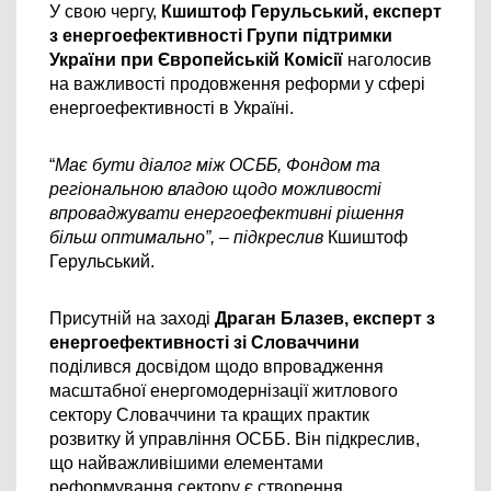
У свою чергу, 
Кшиштоф Герульський, експерт 
з енергоефективності Групи підтримки 
України при Європейській Комісії 
наголосив 
на важливості продовження реформи у сфері 
енергоефективності в Україні.
“
Має бути діалог між ОСББ, Фондом та 
регіональною владою щодо можливості 
впроваджувати енергоефективні рішення 
більш оптимально”, – підкреслив 
Кшиштоф 
Герульський.
Присутній на заході 
Драган Блазев, експерт з 
енергоефективності зі Словаччини 
поділився досвідом щодо впровадження 
масштабної енергомодернізації житлового 
сектору Словаччини та кращих практик 
розвитку й управління ОСББ. Він підкреслив, 
що найважливішими елементами 
реформування сектору є створення 