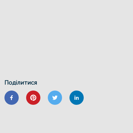
Фонд енергоефективності спільно з
Міжнародною фінансовою
корпорацією запускає онлайн-школу
для майбутніх проєктних менеджерів
01/02
Воркшоп з використання маркетплейсу
Фонду енергоефективності
30/01
ВІДНОВИДІМ
ВІДНОВЛЕННЯ
ЕНЕРГОДІМ
ЕНЕРГОЕФЕКТИВНІСТЬ
ФОНД ЕЕ
Запрошуємо на інформаційно-
навчальний семінар
24/01
Поділитися
ВІДНОВИДІМ
ВІДНОВЛЕННЯ
ЕНЕРГОЕФЕКТИВНІСТЬ
ОСББ
ФОНД_ЕЕ ЕНЕРГОДІМ
Запрошуємо на форум
«Енергоефективність та відновлення
житлового сектору: можливості,
практика та перспективи»
20/11
GIZ
IFC
ВІДНОВИДІМ