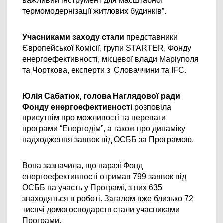
важливий інструмент для масштабної 
термомодернізації житлових будинків”.
Учасниками заходу стали 
представники 
Європейської Комісії,
групи STARTER, Фонду 
енергоефективності, місцевої влади Маріуполя 
та Чорткова, експерти зі Словаччини та IFC.
Юлія Сабатюк, голова Наглядової ради 
Фонду енергоефективності 
розповіла 
присутнім про можливості та переваги 
програми “Енергодім”, а також про динаміку 
надходження заявок від ОСББ за Програмою.
Вона зазначила, 
що наразі Фонд 
енергоефективності отримав 799 заявок від 
ОСББ на участь у Програмі, з них 635 
знаходяться в роботі. Загалом вже близько 72 
тисячі домогосподарств стали учасниками 
Програми.