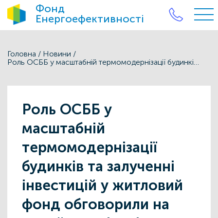
Фонд
Енергоефективності
Головна
/
Новини
/
Роль ОСББ у масштабній термомодернізації будинків та залученні інвестицій у житловий фонд обговорили на онлайн-семінарі проекту ЄС
Роль ОСББ у
масштабній
термомодернізації
будинків та залученні
інвестицій у житловий
фонд обговорили на