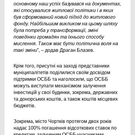
основному наш успіх базувався на документах, 
які стосувалися житлової політики і в яких 
був сформований новий підхід до житлового 
фонду. Найбільшим викликом на цьому шляху 
була потреба у трансформації, зміні 
поведінки громадян та їхнього способу 
мислення. Також має бути політична воля на 
такі зміни
”, – додав Драган Блазев.
Крім того, присутні на заході представники 
муніципалітетів поділилися своїм досвідом 
підтримки ОСББ та наголосили, що ОСББ 
можуть виступати механізмом залучення 
інвестицій у свої будинки, зокрема, державних 
та донорських коштів, а також коштів місцевих 
бюджетів.
Зокрема, місто Чортків протягом двох років 
надає 100% погашення відсоткових ставок по 
кредитам, залученим ОСББ-учасниками 