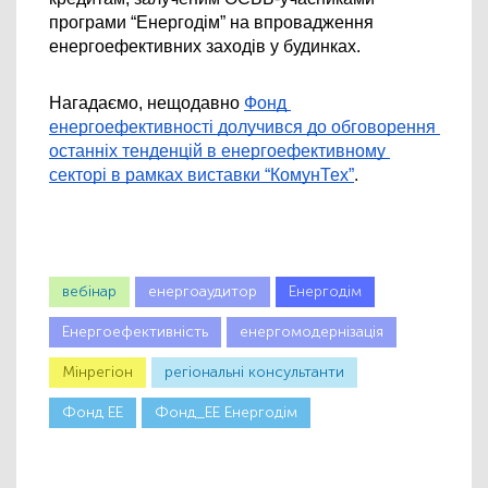
програми “Енергодім” на впровадження 
енергоефективних заходів у будинках.
Нагадаємо, нещодавно 
Фонд 
енергоефективності долучився до обговорення 
останніх тенденцій в енергоефективному 
секторі в рамках виставки “КомунТех”
.
вебінар
енергоаудитор
Енергодім
Енергоефективність
енергомодернізація
Мінрегіон
регіональні консультанти
Фонд ЕЕ
Фонд_ЕЕ Енергодім