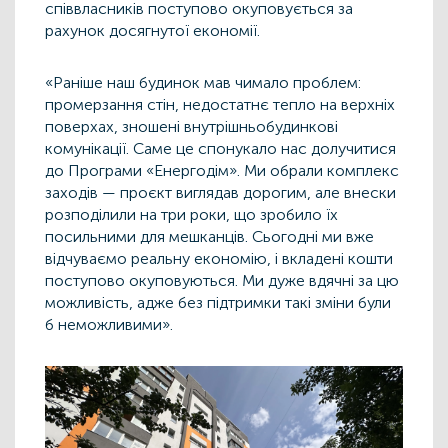
співвласників поступово окуповується за
рахунок досягнутої економії.
«Раніше наш будинок мав чимало проблем:
промерзання стін, недостатнє тепло на верхніх
поверхах, зношені внутрішньобудинкові
комунікації. Саме це спонукало нас долучитися
до Програми «Енергодім». Ми обрали комплекс
заходів — проєкт виглядав дорогим, але внески
розподілили на три роки, що зробило їх
посильними для мешканців. Сьогодні ми вже
відчуваємо реальну економію, і вкладені кошти
поступово окуповуються. Ми дуже вдячні за цю
можливість, адже без підтримки такі зміни були
б неможливими».