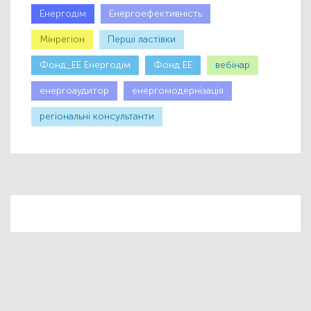
Енергодім
Енергоефективність
Мінрегіон
Першi ластiвки
Фонд_ЕЕ Енергодім
Фонд ЕЕ
вебінар
енергоаудитор
енергомодернізація
регіональні консультанти