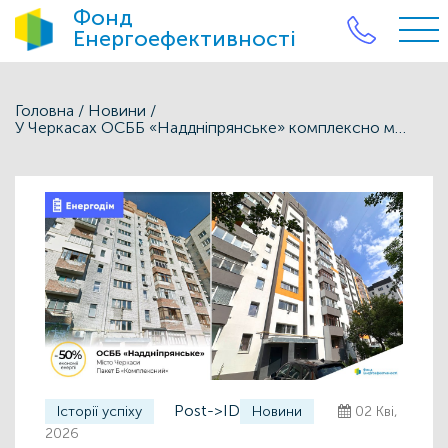
Фонд
Енергоефективності
Головна
/
Новини
/
У Черкасах ОСББ «Наддніпрянське» комплексно модернізувало будинок за Програмою «Енергодім»: економія енергії — до 50%
Post->ID
Історії успіху
Новини
02 Кві,
2026