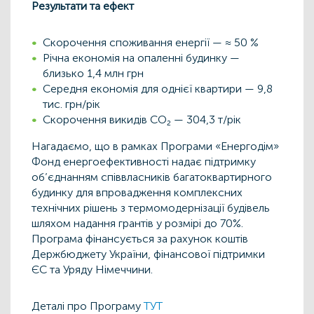
Результати та ефект
Скорочення споживання енергії — ≈ 50 %
Річна економія на опаленні будинку —
близько 1,4 млн грн
Середня економія для однієї квартири — 9,8
тис. грн/рік
Скорочення викидів CO
₂
— 304,3 т/рік
Нагадаємо, що в рамках Програми «Енергодім»
Фонд енергоефективності надає підтримку
об’єднанням співвласників багатоквартирного
будинку для впровадження комплексних
технічних рішень з термомодернізації будівель
шляхом надання грантів у розмірі до 70%.
Програма фінансується за рахунок коштів
Держбюджету України, фінансової підтримки
ЄС та Уряду Німеччини.
Деталі про Програму
ТУТ