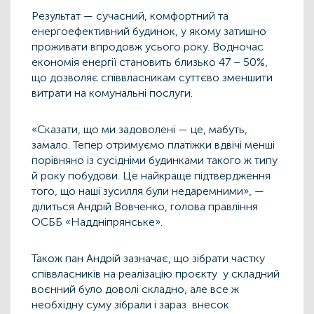
Результат — сучасний, комфортний та
енергоефективний будинок, у якому затишно
проживати впродовж усього року. Водночас
економія енергії становить близько 47 – 50%,
що дозволяє співвласникам суттєво зменшити
витрати на комунальні послуги.
«Сказати, що ми задоволені — це, мабуть,
замало. Тепер отримуємо платіжки вдвічі менші
порівняно із сусідніми будинками такого ж типу
й року побудови. Це найкраще підтвердження
того, що наші зусилля були недаремними», —
ділиться Андрій Вовченко, голова правління
ОСББ «Наддніпрянське».
Також пан Андрій зазначає, що зібрати частку
співвласників на реалізацію проєкту у складний
воєнний було доволі складно, але все ж
необхідну суму зібрали і зараз внесок