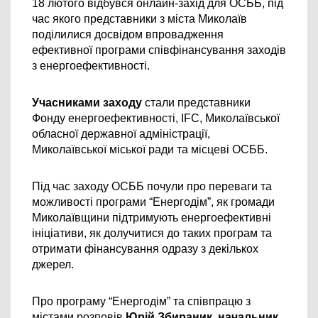
18 лютого відбувся онлайн-захід для ОСББ, 
під 
час якого представники
 з міста Миколаїв 
поділилися 
досвідом впровадження 
ефективної програми співфінансування заходів 
з енергоефективності.
Учасниками заходу 
стали представники 
Фонду енергоефективності, IFC, Миколаївської 
обласної державної адміністрації, 
Миколаївської міської ради та місцеві ОСББ.
Під час заходу ОСББ почули про переваги та 
можливості програми “Енергодім”, 
як громади 
Миколаївщини підтримують енергоефективні 
ініціативи, як долучитися до таких програм та 
отримати фінансування одразу з декількох 
джерел.
Про програму “Енергодім” та співпрацю з 
містами розповів 
Юрій Збираник, начальник 