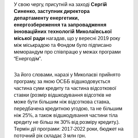
У свою чергу, присутній на заході 
Сергій 
Синенко
, 
заступник директора 
департаменту енергетики, 
енергозбереження та запровадження 
інноваційних технологій Миколаївської 
міської ради
 нагадав, що у вересні 2019 року 
між міськрадою та Фондом було підписано 
меморандум про співпрацю у межах програми 
“Енергодім”. 
За його словами, наразі у Миколаєві прийнято 
програму, за якою ОСББ в
ідшкодовується 
частина суми кредиту та частина відсоткової 
ставки (розмір відшкодування відсотків не 
може бути більшим ніж відсоткова ставка, 
передбачена кредитною угодою, та не більшим 
ніж 25%, а також відшкодування частини тіла 
кредиту не більш як 30% від розміру кредиту.). 
Термін дії програми: 2017-2022 роки, бюджет на 
поточний рік 
складає 
3 млн грн. 