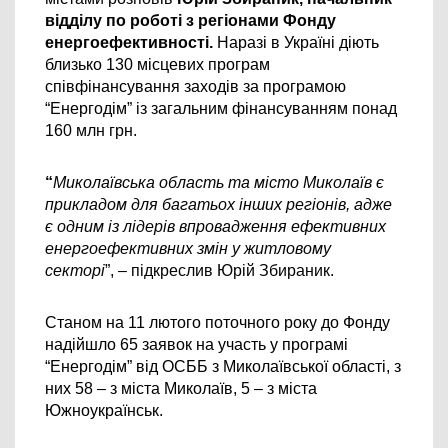
відділу по роботі з регіонами Фонду 
енергоефективності. 
Н
аразі в Україні діють 
близько 130 місцевих програм 
співфінансування заходів за програмою 
“Енергодім” із загальним фінансуванням 
понад 
160 млн грн.
“
Миколаївська область та місто Миколаїв є 
прикладом для багатьох інших регіонів, адже 
є одним із лідерів впровадження ефективних 
енергоефективних змін у житловому 
секторі
”, – підкреслив Юрій Збираник.
Станом на 11 лютого поточного року до Фонду 
надійшло 65 заявок на участь у програмі 
“Енергодім” від ОСББ з Миколаївської області, з 
них 58 – з міста Миколаїв, 5 – з міста 
Южноукраїнськ.