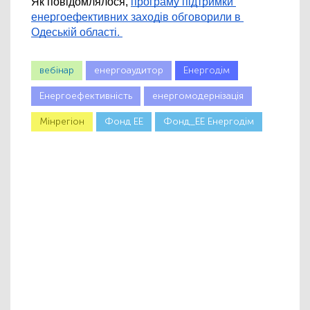
Як повідомлялося, 
програму підтримки 
енергоефективних заходів обговорили в 
Одеській області. 
вебінар
енергоаудитор
Енергодім
Енергоефективність
енергомодернізація
Мінрегіон
Фонд ЕЕ
Фонд_ЕЕ Енергодім