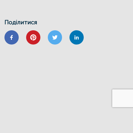
Запрошуємо на інформаційно-
навчальний семінар
24/01
Поділитися
ВІДНОВИДІМ
ВІДНОВЛЕННЯ
ЕНЕРГОЕФЕКТИВНІСТЬ
ОСББ
ФОНД_ЕЕ ЕНЕРГОДІМ
Запрошуємо на форум
«Енергоефективність та відновлення
житлового сектору: можливості,
практика та перспективи»
20/11
GIZ
IFC
ВІДНОВИДІМ
ВІДНОВЛЕННЯ
ЕНЕРГОДІМ
ФОНД_ЕЕ ЕНЕРГОДІМ
1 грудня відбудеться ІІІ Всеукраїнський
форум Фонду енергоефективності
14/06
ЗАХІД
Запрошуємо на презентацію програми
“Енергодім” для громад Івано-
Франківщини