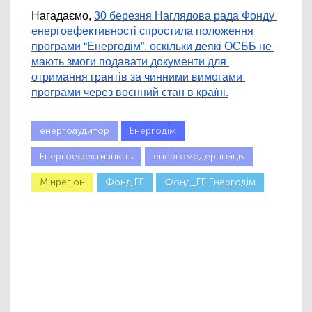
Нагадаємо, 
30 березня Наглядова рада Фонду 
енергоефективності спростила положення 
програми “Енергодім”, оскільки деякі ОСББ не 
мають змоги подавати документи для 
отримання грантів за чинними вимогами 
програми через воєнний стан в країні.
енергоаудитор
Енергодім
Енергоефективність
енергомодернізація
Мінрегіон
Фонд ЕЕ
Фонд_ЕЕ Енергодім