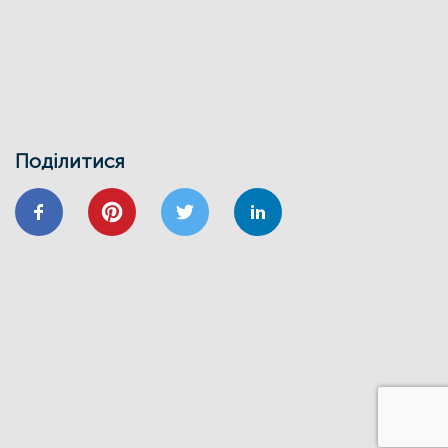
30/01
ВІДНОВИДІМ
ВІДНОВЛЕННЯ
ЕНЕРГОДІМ
ЕНЕРГОЕФЕКТИВНІСТЬ
ФОНД ЕЕ
Запрошуємо на інформаційно-
навчальний семінар
24/01
Поділитися
ВІДНОВИДІМ
ВІДНОВЛЕННЯ
ЕНЕРГОЕФЕКТИВНІСТЬ
ОСББ
ФОНД_ЕЕ ЕНЕРГОДІМ
Запрошуємо на форум
«Енергоефективність та відновлення
житлового сектору: можливості,
практика та перспективи»
20/11
GIZ
IFC
ВІДНОВИДІМ
ВІДНОВЛЕННЯ
ЕНЕРГОДІМ
ФОНД_ЕЕ ЕНЕРГОДІМ
1 грудня відбудеться ІІІ Всеукраїнський
форум Фонду енергоефективності