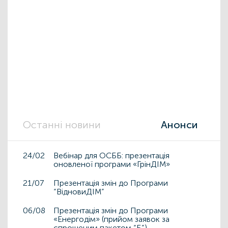
Останні новини
Анонси
24/02
Вебінар для ОСББ: презентація
оновленої програми «ГрінДІМ»
21/07
Презентація змін до Програми
“ВідновиДІМ”
06/08
Презентація змін до Програми
«Енергодім» (прийом заявок за
спрощеним пакетом “Б”)