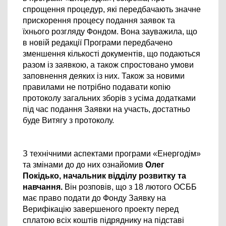
спрощення процедур, які 
передбачають значне 
прискорення процесу подання заявок та 
їхнього розгляду Фондом.
 Вона зауважила, що 
в новій редакції Програми передбачено 
зменшення кількості документів, що подаються 
разом із заявкою, а також спростовано умови 
заповнення деяких із них. Також за новими 
правилами не потрібно подавати копію 
протоколу загальних зборів з усіма додатками 
під час подання Заявки на участь, достатньо 
буде Витягу з протоколу.
З технічними аспектами програми «Енергодім» 
та змінами до до них ознайомив 
Олег 
Покідько, 
начальник відділу розвитку та 
навчання.
 Він розповів, що з 18 лютого ОСББ 
має право подати до Фонду Заявку на 
Верифікацію завершеного проекту перед 
сплатою всіх коштів підряднику на підставі 