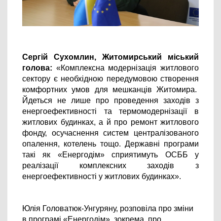
Сергій Сухомлин, Житомирський міський 
голова:
 «Комплексна модернізація житлового 
сектору є необхідною передумовою створення 
комфортних умов для мешканців Житомира.  
Йдеться не лише про проведення заходів з 
енергоефективності та термомодернізації в 
житлових будинках, а й про ремонт житлового 
фонду, осучаснення систем централізованого 
опалення, котелень тощо. Державні програми 
такі як «Енергодім» сприятимуть ОСББ у 
реалізації комплексних заходів з 
енергоефективності у житлових будинках».
Юлія Головатюк-Унгуряну, розповіла про зміни 
в програмі «Енергодім», зокрема, про 