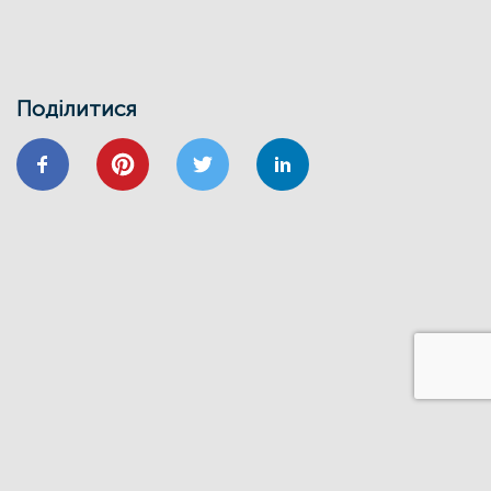
ЕНЕРГОДІМ
ЕНЕРГОЕФЕКТИВНІСТЬ
ФОНД ЕЕ
Запрошуємо на інформаційно-
навчальний семінар
Поділитися
24/01
ВІДНОВИДІМ
ВІДНОВЛЕННЯ
ЕНЕРГОЕФЕКТИВНІСТЬ
ОСББ
ФОНД_ЕЕ ЕНЕРГОДІМ
Запрошуємо на форум
«Енергоефективність та відновлення
житлового сектору: можливості,
практика та перспективи»
20/11
GIZ
IFC
ВІДНОВИДІМ
ВІДНОВЛЕННЯ
ЕНЕРГОДІМ
ФОНД_ЕЕ ЕНЕРГОДІМ
1 грудня відбудеться ІІІ Всеукраїнський
форум Фонду енергоефективності
14/06
ЗАХІД
Запрошуємо на презентацію програми