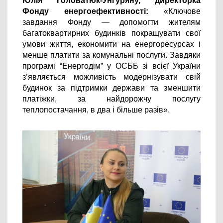
Юлія Головатюк-Унгуряну, директорка 
Фонду енергоефективності:
 «Ключове 
завдання Фонду 
— 
допомогти жителям 
багатоквартирних будинків покращувати свої 
умови життя, економити на енергоресурсах і 
менше платити за комунальні послуги. Завдяки 
програмі “Енергодім” у ОСББ зі всієї України 
з’являється можливість модернізувати свій 
будинок за підтримки держави та зменшити 
платіжки, за 
найдорожчу послугу 
теплопостачання, в два і більше разів
».