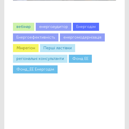
вебінар
енергоаудитор
Енергодім
Енергоефективність
енергомодернізація
Мінрегіон
Першi ластiвки
регіональні консультанти
Фонд ЕЕ
Фонд_ЕЕ Енергодім