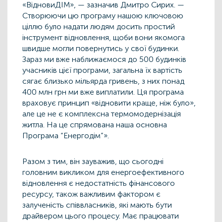
«ВідновиДІМ», — зазначив Дмитро Сирих. —
Створюючи цю програму нашою ключовою
ціллю було надати людям досить простий
інструмент відновлення, щоби вони якомога
швидше могли повернутись у свої будинки.
Зараз ми вже наближаємося до 500 будинків
учасників цієї програми, загальна їх вартість
сягає близько мільярда гривень, з них понад
400 млн грн ми вже виплатили. Ця програма
враховує принцип «відновити краще, ніж було»,
але це не є комплексна термомодернізація
житла. На це спрямована наша основна
Програма “Енергодім”».
Разом з тим, він зауважив, що сьогодні
головним викликом для енергоефективного
відновлення є недостатність фінансового
ресурсу, також важливим фактором є
залученість співвласників, які мають бути
драйвером цього процесу. Має працювати