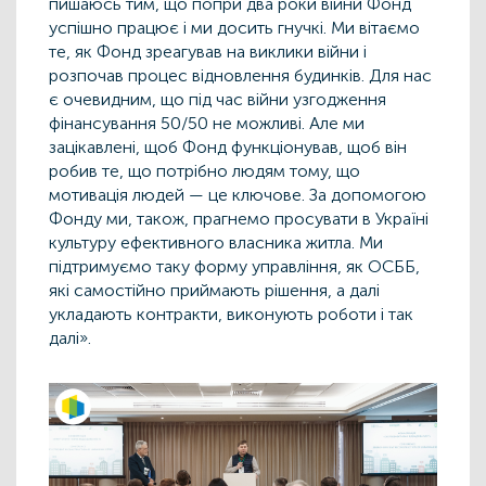
пишаюсь тим, що попри два роки війни Фонд
успішно працює і ми досить гнучкі. Ми вітаємо
те, як Фонд зреагував на виклики війни і
розпочав процес відновлення будинків. Для нас
є очевидним, що під час війни узгодження
фінансування 50/50 не можливі. Але ми
зацікавлені, щоб Фонд функціонував, щоб він
робив те, що потрібно людям тому, що
мотивація людей — це ключове. За допомогою
Фонду ми, також, прагнемо просувати в Україні
культуру ефективного власника житла. Ми
підтримуємо таку форму управління, як ОСББ,
які самостійно приймають рішення, а далі
укладають контракти, виконують роботи і так
далі».