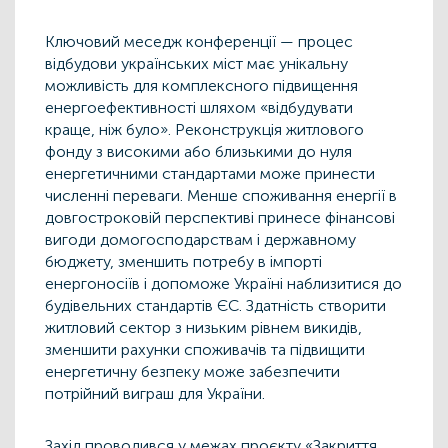
Ключовий меседж конференції — процес
відбудови українських міст має унікальну
можливість для комплексного підвищення
енергоефективності шляхом «відбудувати
краще, ніж було». Реконструкція житлового
фонду з високими або близькими до нуля
енергетичними стандартами може принести
численні переваги. Менше споживання енергії в
довгостроковій перспективі принесе фінансові
вигоди домогосподарствам і державному
бюджету, зменшить потребу в імпорті
енергоносіїв і допоможе Україні наблизитися до
будівельних стандартів ЄС. Здатність створити
житловий сектор з низьким рівнем викидів,
зменшити рахунки споживачів та підвищити
енергетичну безпеку може забезпечити
потрійний виграш для України.
Захід проводився у межах проєкту «Закриття