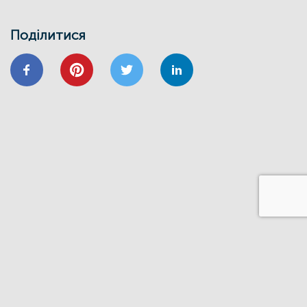
Запрошуємо на інформаційно-
навчальний семінар
Поділитися
24/01
ВІДНОВИДІМ
ВІДНОВЛЕННЯ
ЕНЕРГОЕФЕКТИВНІСТЬ
ОСББ
ФОНД_ЕЕ ЕНЕРГОДІМ
Запрошуємо на форум
«Енергоефективність та відновлення
житлового сектору: можливості,
практика та перспективи»
20/11
GIZ
IFC
ВІДНОВИДІМ
ВІДНОВЛЕННЯ
ЕНЕРГОДІМ
ФОНД_ЕЕ ЕНЕРГОДІМ
1 грудня відбудеться ІІІ Всеукраїнський
форум Фонду енергоефективності
14/06
ЗАХІД
Запрошуємо на презентацію програми
“Енергодім” для громад Івано-
Франківщини