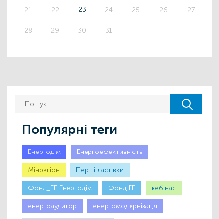
23
21
22
24
25
26
27
28
29
30
31
Популярні теги
Енергодім
Енергоефективність
Мінрегіон
Першi ластiвки
Фонд_ЕЕ Енергодім
Фонд ЕЕ
вебінар
енергоаудитор
енергомодернізація