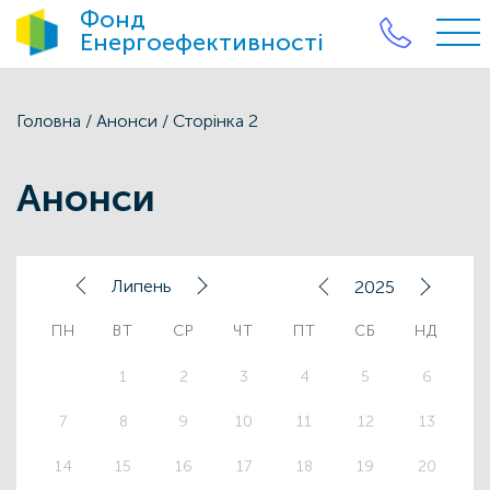
Фонд
Енергоефективності
Головна
/
Анонси
/
Сторінка 2
Анонси
Липень
2025
ПН
ВТ
СР
ЧТ
ПТ
СБ
НД
1
2
3
4
5
6
7
8
9
10
11
12
13
14
15
16
17
18
19
20