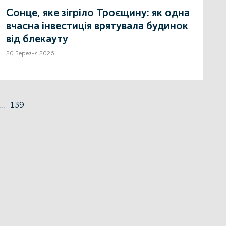
Сонце, яке зігріло Троєщину: як одна
вчасна інвестиція врятувала будинок
від блекауту
20 Березня 2026
…
139