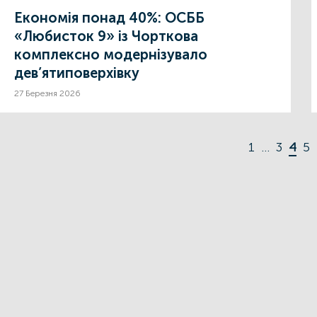
Економія понад 40%: ОСББ
«Любисток 9» із Чорткова
комплексно модернізувало
дев’ятиповерхівку
27 Березня 2026
1
…
3
4
5