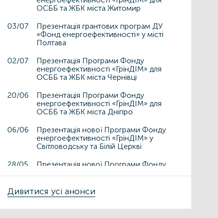
ОСББ та ЖБК міста Житомир
03/07
Презентація грантових програм ДУ
«Фонд енергоефективності» у місті
Полтава
02/07
Презентація Програми Фонду
енергоефективності «ГрінДІМ» для
ОСББ та ЖБК міста Чернівці
20/06
Презентація Програми Фонду
енергоефективності «ГрінДІМ» для
ОСББ та ЖБК міста Дніпро
06/06
Презентація нової Програми Фонду
енергоефективності «ГрінДІМ» у
Світловодську та Білій Церкві
28/05
Презентація нової Програми Фонду
енергоефективності «ГрінДІМ» у
Дрогобичі та Львові
Дивитися усі анонси
15/05
Презентація нової Програми Фонду
енергоефективності «ГрінДІМ» у місті
Чортків