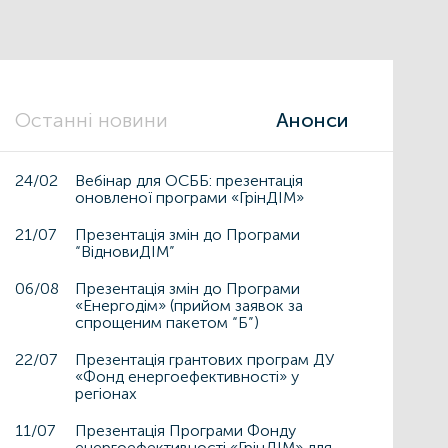
Останні новини
Анонси
24/02
Вебінар для ОСББ: презентація
оновленої програми «ГрінДІМ»
21/07
Презентація змін до Програми
“ВідновиДІМ”
06/08
Презентація змін до Програми
«Енергодім» (прийом заявок за
спрощеним пакетом “Б”)
22/07
Презентація грантових програм ДУ
«Фонд енергоефективності» у
регіонах
11/07
Презентація Програми Фонду
енергоефективності «ГрінДІМ» для