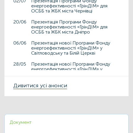
02/07
Презентація Програми Фонду
енергоефективності «ГрінДІМ» для
ОСББ та ЖБК міста Чернівці
20/06
Презентація Програми Фонду
енергоефективності «ГрінДІМ» для
ОСББ та ЖБК міста Дніпро
06/06
Презентація нової Програми Фонду
енергоефективності «ГрінДІМ» у
Світловодську та Білій Церкві
28/05
Презентація нової Програми Фонду
енергоефективності «ГрінДІМ» у
Дрогобичі та Львові
15/05
Дивитися усі анонси
Презентація нової Програми Фонду
енергоефективності «ГрінДІМ» у місті
Чортків
06/05
Фонд енергоефективності презентує
нову Програму «ГрінДІМ» в регіонах
Документ
02/04
Запрошуємо на захід
«Енергоефективність як національна
ідея у сфері ЖКГ та бізнесу»