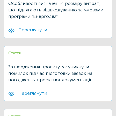
Особливості визначення розміру витрат,
практика та перспективи»
що підлягають відшкодуванню за умовами
20/11
GIZ
IFC
ВІДНОВИДІМ
програми “Енергодім”
ВІДНОВЛЕННЯ
ЕНЕРГОДІМ
ФОНД_ЕЕ ЕНЕРГОДІМ
Переглянути
1 грудня відбудеться ІІІ Всеукраїнський
форум Фонду енергоефективності
14/06
ЗАХІД
Стаття
Запрошуємо на презентацію програми
“Енергодім” для громад Івано-
Франківщини
Затвердження проекту: як уникнути
помилок під час підготовки заявок на
23/03
ЗАХІД
погодження проектної документації
Запрошуємо на презентацію програми
“Енергодім” для громад Івано-
Франківщини
Переглянути
23/08
ЕНЕРГОДІМ
Запрошуємо на онлайн-включення з
ОСББ міста Суми про досвід
енергомодернізації багатоповерхівок