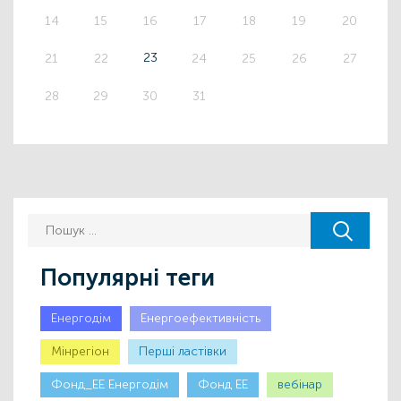
14
15
16
17
18
19
20
23
21
22
24
25
26
27
28
29
30
31
Популярні теги
Енергодім
Енергоефективність
Мінрегіон
Першi ластiвки
Фонд_ЕЕ Енергодім
Фонд ЕЕ
вебінар