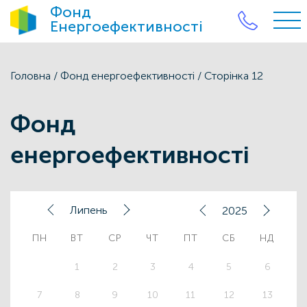
Фонд
Енергоефективності
Головна
/
Фонд енергоефективності
/
Сторінка 12
Фонд
енергоефективності
Липень
2025
ПН
ВТ
СР
ЧТ
ПТ
СБ
НД
1
2
3
4
5
6
7
8
9
10
11
12
13