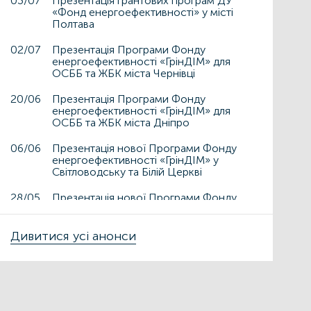
03/07
Презентація грантових програм ДУ
«Фонд енергоефективності» у місті
Полтава
02/07
Презентація Програми Фонду
енергоефективності «ГрінДІМ» для
ОСББ та ЖБК міста Чернівці
20/06
Презентація Програми Фонду
енергоефективності «ГрінДІМ» для
ОСББ та ЖБК міста Дніпро
06/06
Презентація нової Програми Фонду
енергоефективності «ГрінДІМ» у
Світловодську та Білій Церкві
28/05
Презентація нової Програми Фонду
енергоефективності «ГрінДІМ» у
Дрогобичі та Львові
Дивитися усі анонси
15/05
Презентація нової Програми Фонду
енергоефективності «ГрінДІМ» у місті
Чортків
06/05
Фонд енергоефективності презентує
нову Програму «ГрінДІМ» в регіонах