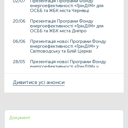
02/07
Презентація Програми Фонду
енергоефективності «ГрінДІМ» для
ОСББ та ЖБК міста Чернівці
20/06
Презентація Програми Фонду
енергоефективності «ГрінДІМ» для
ОСББ та ЖБК міста Дніпро
06/06
Презентація нової Програми Фонду
енергоефективності «ГрінДІМ» у
Світловодську та Білій Церкві
28/05
Презентація нової Програми Фонду
енергоефективності «ГрінДІМ» у
Дрогобичі та Львові
15/05
Дивитися усі анонси
Презентація нової Програми Фонду
енергоефективності «ГрінДІМ» у місті
Чортків
06/05
Фонд енергоефективності презентує
нову Програму «ГрінДІМ» в регіонах
Документ
02/04
Запрошуємо на захід
«Енергоефективність як національна
ідея у сфері ЖКГ та бізнесу»