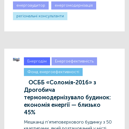
енергоаудитор
енергомодернізація
регіональні консультанти
Енергодім
Енергоефективність
Фонд енергоефективності
ОСББ «Соломія-2016» з
Дрогобича
термомодернізувало будинок:
економія енергії — близько
45%
Мешканці п’ятиповерхового будинку з 50
квартирами, який розташований у місті