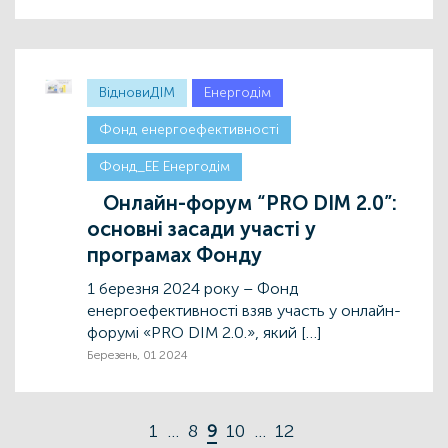
ВідновиДІМ
Енергодім
Фонд енергоефективності
Фонд_ЕЕ Енергодім
Онлайн-форум “PRO DIM 2.0”:
основні засади участі у
програмах Фонду
1 березня 2024 року – Фонд
енергоефективності взяв участь у онлайн-
форумі «PRO DIM 2.0.», який […]
Березень, 01 2024
1
…
8
9
10
…
12