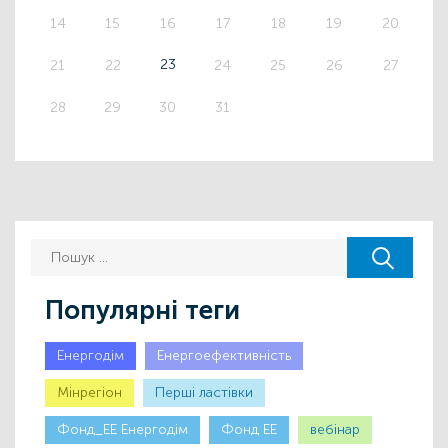
14
15
16
17
18
19
20
23
21
22
24
25
26
27
28
29
30
31
Популярні теги
Енергодім
Енергоефективність
Мінрегіон
Першi ластiвки
Фонд_ЕЕ Енергодім
Фонд ЕЕ
вебінар