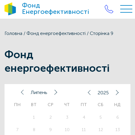
Фонд
Енергоефективності
Головна
/
Фонд енергоефективності
/
Сторінка 9
Фонд
енергоефективності
Липень
2025
ПН
ВТ
СР
ЧТ
ПТ
СБ
НД
1
2
3
4
5
6
7
8
9
10
11
12
13